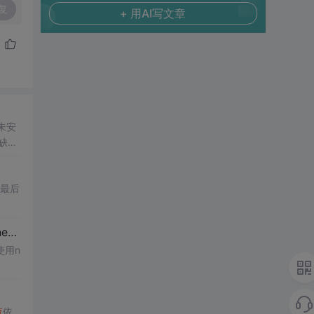
复
+ 用AI写文章
e未安
n缺
些
问
最后
...
使用n
查
依