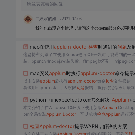
请发表友善的回复…
二姨家的娃儿
2021-07-08
我的也出现这个情况，请问这个optional部分必须要进行
mac在使用
appium
-
doc
tor
检查
时遇到的
问题
及
这篇博客列举了在使用Xcode进行iOS开发时可能遇到的一
装、opencv4nodejs安装失败、ffmpeg找不到、mjpeg-cons
失、applesimutils不可用、ios-deploy不在路径中、bundleto
mac安装
appium
时执行
appium
-
doc
tor
命令提示co
题
，提供了详细的解决步骤，包括安装、更新和启用相应的
博主安装
appium
后执行
appium
-
doc
tor
命令
检查
文件报错，
尝试用cnpm install，因权限
问题
报错，执行特定命令后最
python中unexpectedtoken怎么解决_
Appium
+
本文介绍了在Windows 10环境下使用新版
Appium
Deskt
pm全局安装
Appium
Doc
tor
，可以成功
检查
Appium
运行环
检查
Appium
-
doc
tor
提示WARN，解决的方案
本文详述了在安装
Appium
Doc
tor
过程中遇到的一系列
问题