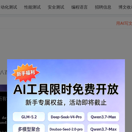
自动化测试
性能测试
安全测试
编程语言
招聘信息
博文收
用AI写
odejs了， node -v 10.2 win7操作系统。求解答