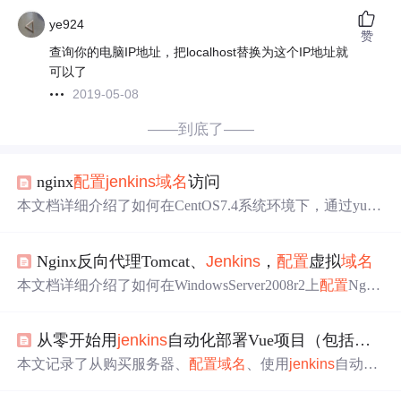
ye924
赞
查询你的电脑IP地址，把localhost替换为这个IP地址就
可以了
2019-05-08
——到底了——
nginx
配置
jenkins
域名
访问
本文档详细介绍了如何在CentOS7.4系统环境下，通过yum
安装Nginx，设置Nginx代理
Jenkins
服务，并
配置
hosts文件
以实现通过自定义
域名
nb.erlang.com访问
Jenkins
。完成
配
Nginx反向代理Tomcat、
Jenkins
，
配置
虚拟
域名
置
后，通过浏览器输入nb.erlang.com即可访问
Jenkins
页
面。
本文档详细介绍了如何在WindowsServer2008r2上
配置
Ngin
x，作为
Jenkins
和Tomcat的反向代理。首先，需要安装Ngi
nx，并下载解压。然后，编辑nginx.conf
配置
文件，设置代
从零开始用
jenkins
自动化部署Vue项目（包括
域名
理规则将请求转发到本地的Tomcat（8001端口）和
Jenkins
服务。特别地，
配置
了/
jenkins
虚拟路径以访问
Jenkins
服
本文记录了从购买服务器、
配置
域名
、使用
jenkins
自动化
务，并确保通过proxy_set_header指令传递必要的请求头信
部署Vue项目的过程，包括git操作、nginx
配置
、pm2进程
息。最后，文章提到了Nginx的相关启动和停止命令，以及