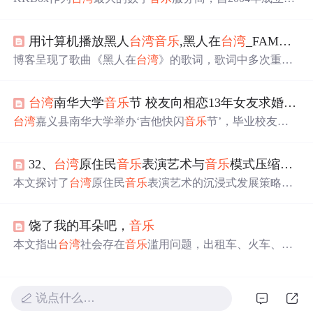
来，始终坚持正版付费
音乐
路线。通过不断创新，如推
出‘一起听’功能，KKBox成功连接歌手与粉丝。其商业模
用计算机播放黑人
台湾
音乐
,黑人在
台湾
_FAMOUS[男]_单曲在线试听_酷我
式结合了
音乐
服务与传统内容生产，覆盖
台湾
、香港等多
个地区。
博客呈现了歌曲《黑人在
台湾
》的歌词，歌词中多次重复
“Blacks in Taiwan”，描述了黑人在
台湾
的经历，如买票去
外国、被人围观，还倡导用真诚态度交友，不要歧视人种
台湾
南华大学
音乐
节 校友向相恋13年女友求婚成功
等内容。
台湾
嘉义县南华大学举办‘吉他快闪
音乐
节’，毕业校友洪
嘉骏返回母校献唱，在吉他社学弟、学妹的协助与见证
下，向相恋十三年的女友李侨涵求婚成功。
32、
台湾
原住民
音乐
表演艺术与
音乐
模式压缩算法解析
本文探讨了
台湾
原住民
音乐
表演艺术的沉浸式发展策略，
并结合
音乐
模式压缩算法的研究与应用。文章提出了在线
与实体表演场地的技术优化方案，并介绍了基于点集变换
饶了我的耳朵吧，
音乐
的无损压缩算法及其在
音乐
分析、作曲和分类中的应用。
同时总结了SIA、SIATEC、COSIATEC等主流算法的研究
本文指出
台湾
社会存在
音乐
滥用问题，出租车、火车、餐
进展，并展示了实验结果及未来发展方向。
馆、街道等场所充斥着各种
音乐
，甚至是噪音。作者作为
音乐
信徒，主张聆听
音乐
要有诚意和敬意，滥用
音乐
既不
尊重
音乐
，也干扰他人。这种现象会磨钝耳朵，影响思
说点什么…
考，呼吁减少
音乐
滥用。