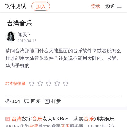
软件测试
登录
频道
加入
帖子详情
社区
软件测试
台湾音乐
闻天丶
2019-04-13
请问台湾那能用什么大陆里面的音乐软件？或者说怎么
样才能用大陆音乐软件？还是说不能用大陆的。求解。
华为手机的
给本帖投票
154
回复
打赏
台湾
数字
音乐
老大KKBox：从卖
音乐
到卖娱乐
KKBox作为
台湾
最大的数字
音乐
服务商，自2004年成立以