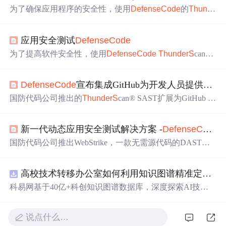
为了确保应用程序的安全性，使用
Def
en
seCode
的
Thund
erS
can和WebSecurityScanner进行自动化安全测试至关重
要。
ThunderS
can作为
静态
源代码安全分析
工具
，能在开
应用安全测试
Def
en
seCode
发阶段快速检测代码中的安全漏洞；WebSecurityScanner则
模拟黑客行为，对运行中的Web应用进行全面的安全扫
为了提高软件安全性，使用
Def
en
seCode
ThunderS
can和
描。
WebSecurityScanner自动化测试过程，分别进行源代码和We
b应用安全检测，覆盖OWASP TOP 10等各类漏洞。
Def
en
seCode
宣布集成GitHub为开发人员提供SAST解决方案
国防代码公司推出的
ThunderS
can® SAST扩展为GitHub A
ction，可在30+语言中检测漏洞，并将报告无缝集成到GitH
ub。DevOps友好，助力合规，自动上传SARIF格式报告，
新一代动态应用安全测试解决方案 -
Def
en
seCode
W
提升代码安全可见性。
国防代码公司推出WebStrike，一款无需源代码的DAST解
决方案，配合
ThunderS
can提供全方位Web应用安全审
计，涵盖HTML、AJAX等技术，检测OWASP Top 10漏
高校技术转移办公室如何利用知识图谱精准定位产业需求与技术适配点？.docx
洞，支持REST API和自动化集成。
科易网基于40亿+科创知识图谱数据库，深度探索AI技术
在技术转移、成果转化、技术经纪、知识产权、产业创
新、科技招商等垂直领域的多样化应用场景，研究科技创
说点什么…
新领域的AI+数智化解决方案，推动科技创新与产业创新