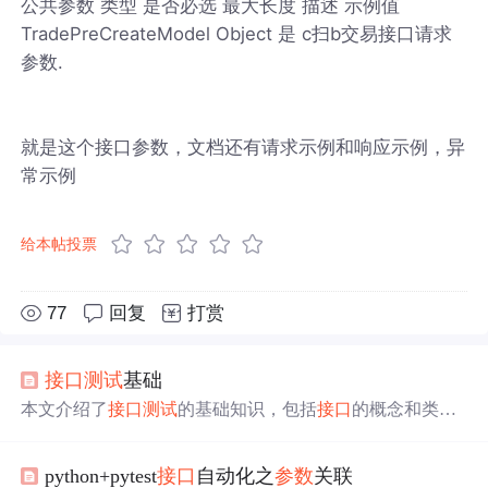
公共参数 类型 是否必选 最大长度 描述 示例值
TradePreCreateModel Object 是 c扫b交易接口请求
参数.
就是这个接口参数，文档还有请求示例和响应示例，异
常示例
给本帖投票
77
回复
打赏
接口
测试
基础
本文介绍了
接口
测试
的基础知识，包括
接口
的概念和类
型、HTTP协议的特点和
请求
响应、
接口
规范以及
接口
测试
流程。重点讲解了HTTP协议中的
请求
方法、URL格式、
python+pytest
接口
自动化之
参数
关联
状态码。还探讨了
接口
测试
的特点和优势，如早期发现问