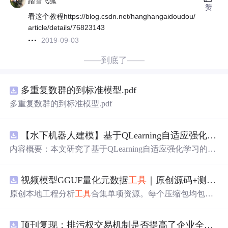
踏雪飞狐
赞
看这个教程https://blog.csdn.net/hanghangaidoudou/
article/details/76823143
2019-09-03
——到底了——
多重复数群的到标准模型.pdf
多重复数群的到标准模型.pdf
【水下机器人建模】基于QLearning自适应强化学习PID控制器在AUV中的应用研究（Matlab代码实现）
内容概要：本文研究了基于QLearning自适应强化学习的PI
D控制器在自主水下航行器（AUV）中的应用，通过Matla
b代码实现了对水下机器人的动力学建模与运动控制。重点
视频模型GGUF量化元数据
工具
｜原创源码+测试+离线报告
探讨了将强化学习算法QLearning与传统PID控制相结合的
方法，以提升AUV在复杂、时变及非线性水下环境中的自
原创本地工程分析
工具
合集单项资源。每个压缩包均包含
适应控制能力。文中系统分析了AUV的运动学与动力学特
完整 JavaScript/Node.js 源码、3 项自动化测试、可复现合
性，阐述了传统PID参数整定面临的挑战，并提出采用QLe
成示例、离线 HTML/JSON/SVG 报告、1080×720 真实运
arning算法在线动态优化PID控制器的比例、积分和微分参
顶刊复现：排污权交易机制是否提高了企业全要素生产率 -来自中国上市公司的证据（论文+数据）
行效果图、README、运行说明、功能清单、MIT License