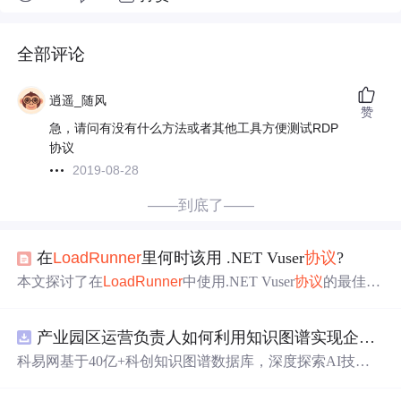
全部评论
逍遥_随风
赞
急，请问有没有什么方法或者其他工具方便测试RDP
协议
2019-08-28
——到底了——
在
LoadRunner
里何时该用 .NET Vuser
协议
?
本文探讨了在
LoadRunner
中使用.NET Vuser
协议
的最佳实
践，特别是当应用
程序
采用.NET/VB/JavaApplet开发而不
遵循HTTP等标准
协议
时。介绍了如何通过反编译应用
程序
产业园区运营负责人如何利用知识图谱实现企业精准对接与协同？.docx
DLL和利用源代码来创建更有效的脚本。
科易网基于40亿+科创知识图谱数据库，深度探索AI技术
在技术转移、成果转化、技术经纪、知识产权、产业创
新、科技招商等垂直领域的多样化应用场景，研究科技创