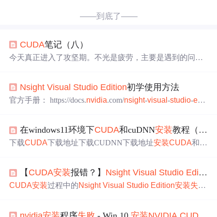
——到底了——
CUDA
笔记（八）
今天真正进入了攻坚期。不光是疲劳，主要是遇到的问题
指数级上升，都是需要绕道的。 以
visual
profile来说，刚
刚发现自己还没使用过。 http://bbs.csdn.net/topics/39090138
Nsight
Visual
Studio
Edit
ion
初学使用方法
3
CUDA
从入门到精通（十）：性能剖析和
Visual
Profiler h
ttp://m.blog.csdn.net/blog/kkk584520/9490233 http:/...
官方手册： https://docs.
nvidia
.com/
nsight
-
visual
-
studio
-
edit
ion
/5.4/
Nsight
_
Visual
_
Studio
_
Edit
ion
_User_Guide.htm#
Nsi
ght
_
Visual
_
Studio
_
Edit
ion
_User_Guide.htm%3FTocPath%3
在windows11环境下
CUDA
和cuDNN
安装
教程（超详细）.卸载
D_____1 平台 Windows 10 ;
Visual
Studio
...
下载
CUDA
下载地址下载CUDNN下载地址
安装
CUDA
和cu
DNN
安装
CUDA
配置环境变量配置SDK验证deviceQuery和
bandwidthTest测试一下输入set
cuda
可以查看
CUDA
安装
路
【
CUDA
安装
报错？】
Nsight
Visual
Studio
Edit
ion
径
安装
cuDNN，cuDNN 其实就是
CUDA
的一个补丁而已
卸载
CUDA
安装
CUDA
失败
的情况
nsight
visual
studio
edit
i
CUDA
安装
过程中的
Nsight
Visual
Studio
Edit
ion
安装
失败
on
失败
VS2019+
CUDA
11.1新建项目里没有
CUDA
选
是一个常见但令人头疼的问题。通过选择自定义
安装
并取
项...............
消勾选
Nsight
组件，你可以快速绕过这个问题，成功
安装
nvidia
安装
程序
失败
- Win 10
安装
NVIDIA
CUDA
12
CUDA
工具包。这个方法特别适合：· 主要使用深度学习框