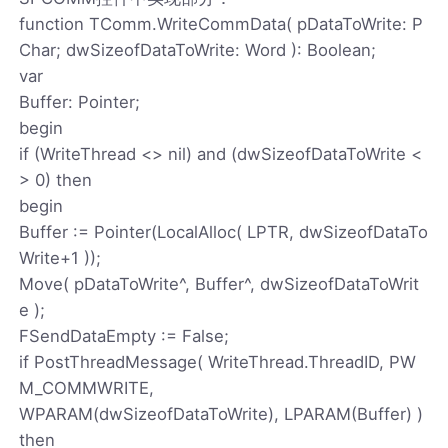
function TComm.WriteCommData( pDataToWrite: P
Char; dwSizeofDataToWrite: Word ): Boolean;
var
Buffer: Pointer;
begin
if (WriteThread <> nil) and (dwSizeofDataToWrite <
> 0) then
begin
Buffer := Pointer(LocalAlloc( LPTR, dwSizeofDataTo
Write+1 ));
Move( pDataToWrite^, Buffer^, dwSizeofDataToWrit
e );
FSendDataEmpty := False;
if PostThreadMessage( WriteThread.ThreadID, PW
M_COMMWRITE,
WPARAM(dwSizeofDataToWrite), LPARAM(Buffer) )
then