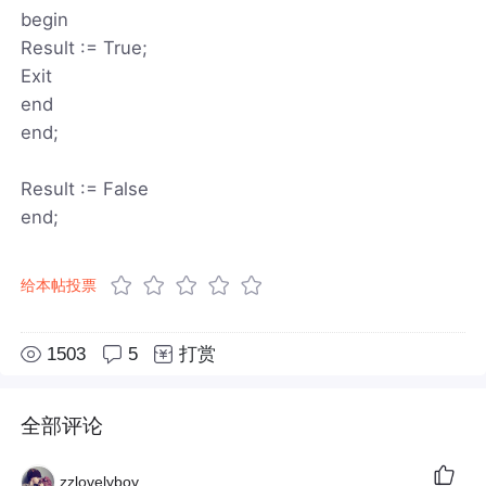
begin
Result := True;
Exit
end
end;
Result := False
end;
给本帖投票
1503
5
打赏
全部评论
zzlovelyboy