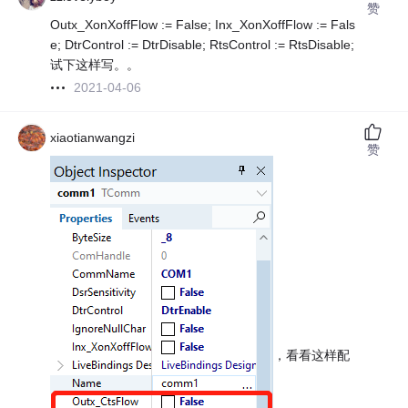
赞
Outx_XonXoffFlow := False; Inx_XonXoffFlow := Fals
e; DtrControl := DtrDisable; RtsControl := RtsDisable;
试下这样写。。
2021-04-06
xiaotianwangzi
赞
，看看这样配