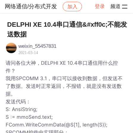
网络通信/分布式开发
登录
频道
加入
帖子详情
社区
网络通信/分布式开发
DELPHI XE 10.4串口通信&#xff0c;不能发
送数据
weixin_55457831
2021-03-14
请问各位大神，DELPHI XE 10.4串口通信用什么控
件？
我用SPCOMM 3.1，串口可以接收到数据，但发送不
了数据。发送时正常返回，不报错，就是没有发送数
据。
发送代码：
S: AnsiString;
S := mmoSend.text;
FComm.WriteCommData(@S[1], length(S));
SPCOMM控件中实现部分：