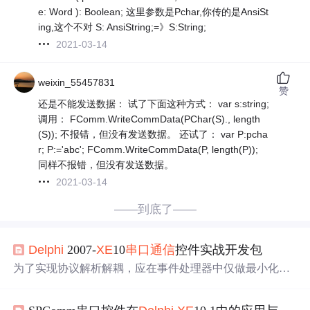
e: Word ): Boolean; 这里参数是Pchar,你传的是AnsiSt
ing,这个不对 S: AnsiString;=》S:String;
2021-03-14
weixin_55457831
赞
还是不能发送数据： 试了下面这种方式： var s:string;
调用： FComm.WriteCommData(PChar(S)., length
(S)); 不报错，但没有发送数据。 还试了： var P:pcha
r; P:='abc'; FComm.WriteCommData(P, length(P));
同样不报错，但没有发送数据。
2021-03-14
——到底了——
Delphi
2007-
XE
10
串口通信
控件实战开发包
为了实现协议解析解耦，应在事件处理器中仅做最小化处
理——即提取原始数据并交由专用解析器处理。begin// 最
小帧长检查elseend;end;