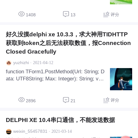
RP的大神指导
评分
1408
13
好久没摸delphi xe 10.3.3，求大神用TIDHTTP
获取到token之后无法获取数值，报Connection
Closed Gracefully
·
2021-04-12
yuzhizhi
function TForm1.PostMethod(Url: String; D
ata: UTF8String; Max: Integer): String; var
PostData, RespData: TStringStream; HTT
P: TIdHTTP; SSL: TIdSSLIOHandlerSocket
OpenSSL; begin RespData := TStringStrea
评分
2896
21
m.Create(''); PostData := TStringStream.Cr
eate(Dat
DELPHI XE 10.4串口通信，不能发送数据
·
2021-03-14
weixin_55457831