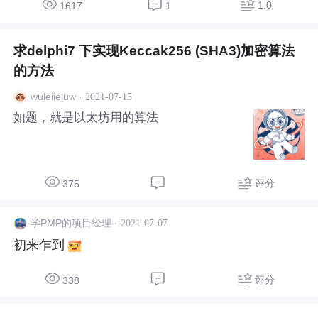
符**************** BS系统水晶报表报表条
1.0
1617
1
码的处理方法 一、用水晶报表做表时： 1.
做表电脑安装字体：code128\C39HrP24Dh
求delphi7 下实现Keccak256 (SHA3)加密算法
Tt 2.设置水晶报表，将要打印为条码的字体
设置为此字体：code128或C39HrP24DhTt
的方法
(建议使用Code128字体.
·
2021-07-15
wuleiieluw
如题，就是以太坊用的算法
评分
375
·
2021-07-07
学PMP的项目经理
初来乍到
评分
338