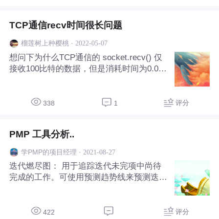
TCP通信recv时间很长问题
·
2022-05-07
榴莲树上种樱桃
想问下为什么TCP通信的 socket.recv() 仅
接收100比特的数据，但是消耗时间为0.04
s？正常的通信应该都是0.2ms左右吧，通
信时间很长的原因是什么呢？
评分
338
1
PMP 工具分析..
·
2021-08-27
学PMP的项目经理
迭代燃尽图： 用于追踪迭代未完项中尚待
完成的工作。可使用预测趋势线来预测迭代
结束时可能出现的偏差。以及在迭代期间应
该采取的合理行动。 绩效审查。只根据进
度。基准测量对比。分析进度绩效。不是季
评分
422