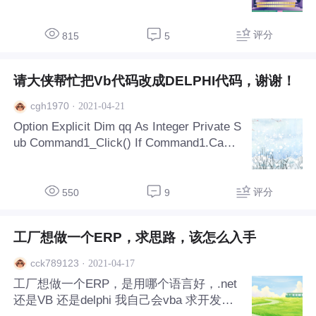
NNECTION+FDQUERY+DSP 客户端使用s
qlconnection+dspconnection+clientdataset
+datasource+dbgrid显示。 服务端的fdconn
评分
815
5
ection的connectionstring， fdquery的sql
（select * from tbuser) 都按照默认设置的
请大侠帮忙把Vb代码改成DELPHI代码，谢谢！
啊 问题是客户端的form创立显示时，显示
如题的402错误
·
2021-04-21
cgh1970
Option Explicit Dim qq As Integer Private S
ub Command1_Click() If Command1.Capti
on = "OPEN" Then If MSComm1.PortOpen
= True Then MSComm1.PortOpen = False
MSComm1.CommPort = CInt(Combo1.Tex
评分
550
9
t) Timer1.Enabled = True Command1.Capti
on = "CLOSE" Else Timer
工厂想做一个ERP，求思路，该怎么入手
·
2021-04-17
cck789123
工厂想做一个ERP，是用哪个语言好，.net
还是VB 还是delphi 我自己会vba 求开发过E