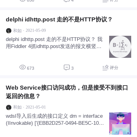
858
4
网上资料也少，只有这里发帖请教了
delphi idhttp.post 走的不是HTTP协议？
·
2021-05-09
和如
delphi idhttp.post 走的不是HTTP协议？ 我
用Fiddler 4抓idhttp.post发送的报文横竖抓
取不到，Fiddler 4的代理设置也是配置了
的。 奇怪的地方是我用delphi webservices
生成的接口发送就可以抓到。但是换成idhtt
评分
673
3
p.post方式发送就抓不到了 请教各位遇到过
这样的问题没？指导一下，谢谢
Web Service接口访问成功，但是接受不到接口
返回的信息？
·
2021-05-01
和如
wdsl导入后生成的接口定义 dm = interface
(IInvokable) ['{EBB2D257-0494-BE5C-1055
-EF4FF09B1A56}'] // Cannot unwrap: // - In