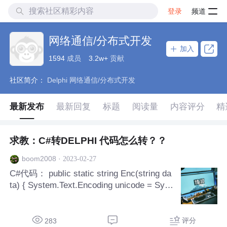
登录
频道
网络通信/分布式开发
加入
1594
成员
3.2w+
贡献
社区简介：
Delphi 网络通信/分布式开发
最新发布
最新回复
标题
阅读量
内容评分
精
求教：C#转DELPHI 代码怎么转？？
·
2023-02-27
boom2008
C#代码： public static string Enc(string da
ta) { System.Text.Encoding unicode = Syst
em.Text.Encoding.Unicode; byte[] rg
评分
283