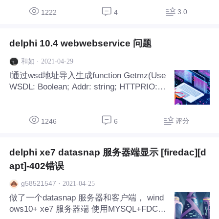
put element wrapper name does not match
operation's name function echo(const echo
3.0
1222
4
Request: echoRequest): echoResponse; st
dcall; end; 访问接口的代码：
delphi 10.4 webwebservice 问题
·
2021-04-29
和如
l通过wsd地址导入生成function Getmz(Use
WSDL: Boolean; Addr: string; HTTPRIO: T
HTTPRIO): mz; const defWSDL = 'https://y
ydcccf.cn/mz/eDownload.wsdl'; defURL =
'http://yydcccf.cn:80/mz/eDownload'; defSv
评分
1246
6
c = 'Service'; defPrt = 'Soap11'; var RIO: T
HTTPRIO; begin R
delphi xe7 datasnap 服务器端显示 [firedac][d
apt]-402错误
·
2021-04-25
g58521547
做了一个datasnap 服务器和客户端， wind
ows10+ xe7 服务器端 使用MYSQL+FDCO