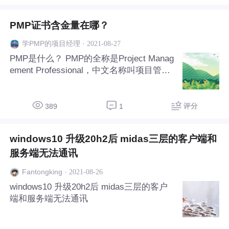
开始完成日期完成百分比。以及当前工作的
善于持续时间。 趋势分析： 根据以往结果
PMP证书含金量在哪？
测预测未来绩效。他可以预测项目的进度延
误，提前让项目经理意识到按照既定趋势发
·
2021-08-27
学PMP的项目经理
展，后期进度可能出现的问题。检查项目绩
PMP是什么？ PMP的全称是Project Manag
效随时间的变化，确定绩效是在改善还是恶
ement Professional，中文名称叫项目管理
化。 偏差分析： 关注实际完成日期与计划
专业人士资格认证。它是由美国项目管理协
的偏离，实际持续时间与计划的差异，以及
会(PMI)发起的，严格评估项目管理人员知
浮
识技能是否具有高品质的资格认证考试。其
评分
389
1
目的是为了给项目管理人员提供统一的行业
标准。 我们先来说为什么要考取PMP， 现
windows10 升级20h2后 midas三层的客户端和
在跨国公司几乎都有要PMP，而PMP真正
的价值就在于项目管理知识体系。大多是程
服务端无法通讯
序猿行业出生，对未来有转型计划的，PM
·
2021-08-26
Fantongking
P则是一个很好的切入点，难道一辈子做秃
windows10 升级20h2后 midas三层的客户
头吗？当然不止针对与程序猿，而对于未
端和服务端无法通讯