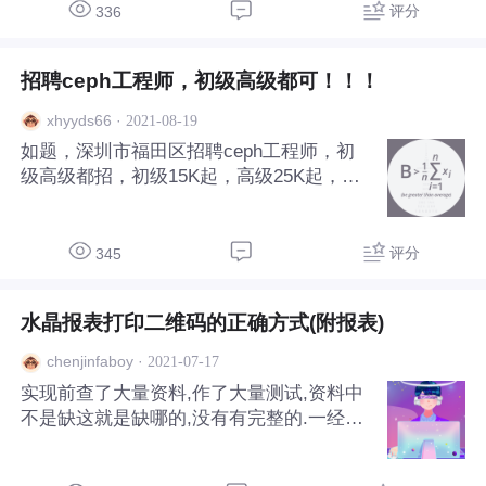
评分
336
招聘ceph工程师，初级高级都可！！！
·
2021-08-19
xhyyds66
如题，深圳市福田区招聘ceph工程师，初
级高级都招，初级15K起，高级25K起，有
意加V：Xhyyds6668 岗位职责： 1. 负责ce
ph相关产品的架构设计和开发，包括块存
储、对象存储、文件存储； 2. 负责对系统
评分
345
的持续优化，满足高可用、高性能、高扩展
性等需求； 3. 负责ceph的线上部署、日常
水晶报表打印二维码的正确方式(附报表)
运维、性能分析优化、故障处理等需求；
4. 负责存储前瞻技术的跟踪、调研。
·
2021-07-17
chenjinfaboy
实现前查了大量资料,作了大量测试,资料中
不是缺这就是缺哪的,没有有完整的.一经整
理,发现原来SO easy,整理分享给大家: ***
************************************我是分隔