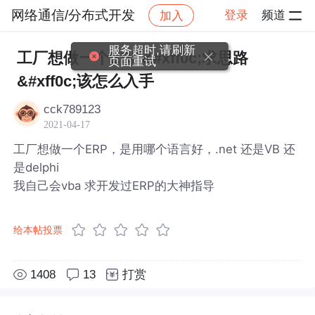
网络通信/分布式开发
登录
频道
加入
帖子详情
社区
网络通信/分布式开发
服务超时,请刷新
工厂想做一个ERP&#xff0c;求思路
页面重试
&#xff0c;该怎么入手
cck789123
2021-04-17
工厂想做一个ERP，是用哪个语言好，.net 还是VB 还
是delphi
我自己会vba 求开发过ERP的大神指导
给本帖投票
1408
13
打赏