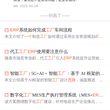
2021-04-18
——到底了——
ERP
系统如何完成
工厂
车间流程
本文介绍了
一个
制造
工厂
如何通过采用企业资源规划(
ERP
)系统解决了信息孤岛问题，实现了跨部门的有效沟通与协
作，提升了整体运营效率。文章详细讨论了
ERP
的投资原
代工
工厂
ERP
使用要注意什么
因、供应商选择、实施过程及遇到的挑战。
随着市场竞争加剧，代工
工厂
引入
ERP
系统提升运营效
率。市场上有SAP、用友、微软、金蝶、万达宝等多种
ER
P
解决方案，各有优劣。如SAP适合大型跨国企业，但实施
智能
工厂
| 5G+AI + 智能
工厂
：基于 AI 框架的智能
门槛高；用友在财务核算出色，但国际化滞后。代工
工厂
应根据自身业务特点和发展目标理性选择。
本文介绍基于AI框架的智能
工厂
设计
思路
，涵盖概述、架
构设计、AI应用及挑战前景。智能
工厂
借助先进技术实现
智能化，AI可提高生产效率。架构设计包括系统、产品技
数字化
工厂
MES生产执行管理系统（MES+
ERP
）
术等架构。AI框架在生产线、质量检测、物流管理等方面
有应用，同时面临数据处理等挑战，未来前景广阔。
该方案围绕数字化
工厂
建设，针对电容生产企业痛点，提
出涵盖MES系统、
ERP
升级改造、视频会议系统的综合方