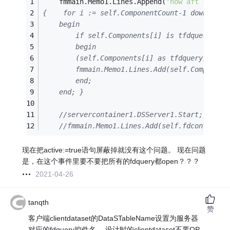
    fmmain.Memo1.Lines.Append(
'now aft fdconn
{    for i := self.ComponentCount-1 downto 0 
    begin
        if self.Components[i] is tfdquery the
        begin
        (self.Components[i] as tfdquery).Acti
        fmmain.Memo1.Lines.Add(self.Component
        end;
    end; }
//servercontainer1.DSServer1.Start;
//fmmain.Memo1.Lines.Add(self.fdcon.Conne
现在把active:=true语句屏蔽掉就没有这个问题。 现在问题
是，在这个事件里要不要把所有的fdquery都open？？？
2021-04-26
tanqth
赞
客户端clientdataset的DataSTableName设置为服务器
对应的fdquery控件名。 设计时的clientdataset不要OP