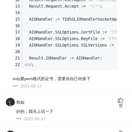
  Result.Request.Accept := 
'*/*'
;
  AIOHandler := TIdSSLIOHandlerSocketOpenSSL.
  AIOHandler.SSLOptions.CertFile := 
'CTCC.pem
  AIOHandler.SSLOptions.KeyFile := 
'CTCC_key.
  AIOHandler.SSLOptions.SSLVersions := [sslvT
  Result.IOHandler := AIOHandler;
end
;
indy要pem格式的证书，需要你自己转换下
2021-05-17
和如
赞
好的，我马上试一下
2021-05-17