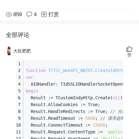
859
4
打赏
全部评论
大肚肥肥
赞
function
TCTCC_WebAPI_NBIOT
.
CreateIdHttp
:
 TCu
var
  AIOHandler: TIdSSLIOHandlerSocketOpenSSL;
begin
  Result := TCustomIndyHttp.Create(
nil
);
  Result.AllowCookies := True;
  Result.HandleRedirects := True; 
// 允许头转
  Result.ReadTimeout := 
5000
; 
// 请求超时设置
  Result.ConnectTimeout := 
15000
;
  Result.Request.ContentType := 
'application/
  Result.Request.UserAgent := 
'Mozilla/4.0 (c