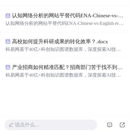
系统性偏见等关键技术细节，强调以商业可行性与落地效
在技术转移、成果转化、技术经纪、知识产权、产业创
率为标尺的技术选型逻辑。
新、科技招商等垂直领域的多样化应用场景，研究科技创
认知网络分析的网站平替代码ENA-Chinese-vs-English-reproducible.zip
新领域的AI+数智化解决方案，推动科技创新与产业创新
智能化发展。
认知网络分析的网站平替代码ENA-Chinese-vs-English-repro
ducible.zip
高校如何提升科研成果的转化效率？.docx
科易网基于40亿+科创知识图谱数据库，深度探索AI技术
在技术转移、成果转化、技术经纪、知识产权、产业创
新、科技招商等垂直领域的多样化应用场景，研究科技创
产业招商如何精准匹配？招商部门苦于找不到符合产业链补链强链方向的目标企业怎么办？.docx
新领域的AI+数智化解决方案，推动科技创新与产业创新
智能化发展。
科易网基于40亿+科创知识图谱数据库，深度探索AI技术
在技术转移、成果转化、技术经纪、知识产权、产业创
新、科技招商等垂直领域的多样化应用场景，研究科技创
新领域的AI+数智化解决方案，推动科技创新与产业创新
智能化发展。
说点什么…