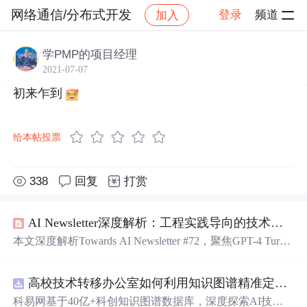
网络通信/分布式开发
登录
频道
加入
帖子详情
社区
网络通信/分布式开发
学PMP的项目经理
2021-07-07
初来乍到
给本帖投票
338
回复
打赏
AI Newsletter深度解析：工程实践导向的技术选型指南
本文深度解析Towards AI Newsletter #72，聚焦GPT-4 Turbo
成本优化、GPTs三层技术栈、RedPajama-Data-v2数据质量
与微调避坑、EmotionPrompts责任增强机制等核心工程实
高校技术转移办公室如何利用知识图谱精准定位产业需求与技术适配点？.docx
践。涵盖API定价模型、Vision API发票识别、中文法律模
型微调、OOM内存优化、X平台实时数据限制及AI检测器
科易网基于40亿+科创知识图谱数据库，深度探索AI技术