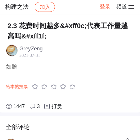
构建之法
登录
频道
加入
帖子详情
社区
构建之法
书评&讨论
2.3 花费时间越多&#xff0c;代表工作量越
高吗&#xff1f;
GreyZeng
2021-07-31
如题
给本帖投票
1447
3
打赏
全部评论