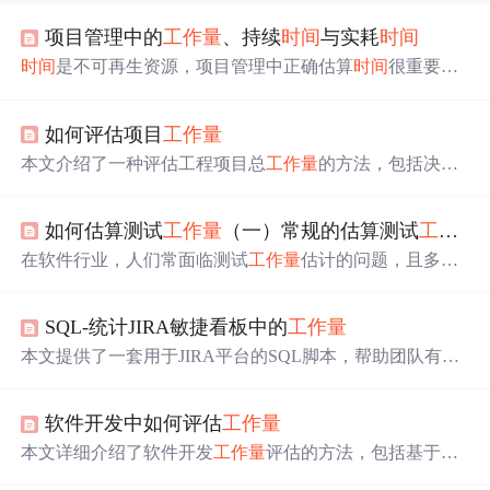
项目管理中的
工作量
、持续
时间
与实耗
时间
时间
是不可再生资源，项目管理中正确估算
时间
很重要。
项目“估算活动持续
时间
”阶段可按
工作量
、持续
时间
、实
耗
时间
对计划活动排序。文中分别解释了三者概念，并举
如何评估项目
工作量
例说明。此外，还介绍了8Manage PM项目管理软件在项目
时间
管理上的作用。
本文介绍了一种评估工程项目总
工作量
的方法，包括决定
评估精度、为活动和整体工程初步估算
工作量
、添加资源
时间
等步骤，以确保评估尽可能准确。
如何估算测试
工作量
（一）常规的估算测试
工作量
在软件行业，人们常面临测试
工作量
估计的问题，且多数
时候测试与开发
工作量
未分开。本文介绍了常规估算测试
工作量
的方法，如Ad - hoc方法、开发
时间
的百分比法、类
SQL-统计JIRA敏捷看板中的
工作量
比法、WBS估算法、Delphi法和PERT估计法，并对各方法
的特点和操作方式做了说明。
本文提供了一套用于JIRA平台的SQL脚本，帮助团队有效
管理迭代中的任务进度，包括产品特性的
工作量
评估、经
办人的剩余
工作量
及实际
工作量
等关键指标。
软件开发中如何评估
工作量
本文详细介绍了软件开发
工作量
评估的方法，包括基于W
BS、代码行（SLOC）和功能点（FP）的
工作量
估算。涵