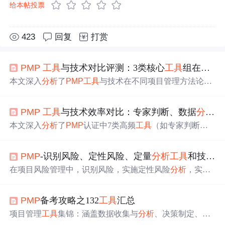
给本帖投票
423
回复
打赏
PMP
工具
与技术对比评测：3类核心
工具
组在敏捷/预测型项目中的效能
本文深入
分析
了
PMP
工具
与技术在不同项目管理方法论中
的效能表现，重点对比了预测型与敏捷项目中估算类、
分
析
类和决策类
工具
组的应用效果。通过实证数据和实战案
PMP
工具
与技术效率对比：专家判断、数据
分析
等
例，揭示了参数估算、三点估算等核心
工具
在120个项目中
的准确度差异，并提供了AI赋能的新一代项目管理
工具
趋
本文深入
分析
了
PMP
认证中7类高频
工具
（如专家判断、
势洞察，帮助项目经理根据项目特性选择最优
工具
组合。
数据
分析
等）的使用率与场景效率，通过全球5000名项目
经理的调研数据，揭示不同
工具
在时间节省、成本控制等
PMP
-识别风险、定性风险、定量
分析
工具
和技术汇总对比
方面的表现差异，并提供场景化组合策略与进阶技巧，帮
助项目经理优化
工具
选择决策框架。
在项目风险管理中，识别风险，实施定性风险
分析
，实施
定性风险
分析
是比较容易混淆的概念。 识别风险： 识别风
险是判断哪些风险可能影响项目并记录其特征的过程。本
PMP
备考攻略之132
工具
汇总
过程的主要作用是，对已有风险进行文档化，并为项目团
队预测未来事件积累知识和技能。 实施定性风险
分析
： 实
项目管理
工具
集锦：涵盖数据收集与
分析
、决策制定、沟
施定性
分析
是评估并综合
分析
风险的概率和影响，对风险
通管理、进度优化等核心领域。重点
工具
包括：数据收集