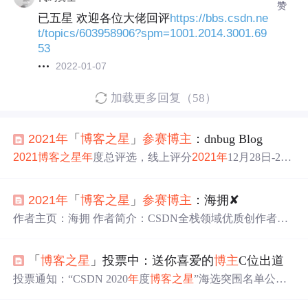
赞
已五星 欢迎各位大佬回评
https://bbs.csdn.ne
t/topics/603958906?spm=1001.2014.3001.69
53
2022-01-07
加载更多回复（58）
2021
年
「
博客
之星
」
参赛
博主
：dnbug Blog
2021
博客
之星
年
度总评选，线上评分
2021
年
12月28日-202
2
年
1月7日
2021
年
「
博客
之星
」
参赛
博主
：海拥✘
作者主页：海拥 作者简介：CSDN全栈领域优质创作者、
HDZ核心组成员 粉丝福利：粉丝群 每周送6-9本书，不定
期送各种小礼品（往期获奖记录） 这是
2021
博客
之星
的
「
博客
之星
」投票中：送你喜爱的
博主
C位出道
竞选帖子， 请你在这里增加其他内容。 包括但不限于：你
这一
年
的收获，感悟， 对 CSDN 产品的反馈和 2022
年
的
投票通知：“CSDN 2020
年
度
博客
之星
”海选突围名单公
希望。 投票地址：https://bbs.csdn.net/topics/603955194 直接
布！ →点击直达“CSDN 2020
年
度
博客
之星
”官网查看详情
跳到帖子 去投票参与送书抽奖 我正在参加
年
度
博客
之星
评
【点击投票】！ 经过为期24天的报名，海选，在
博主
们热