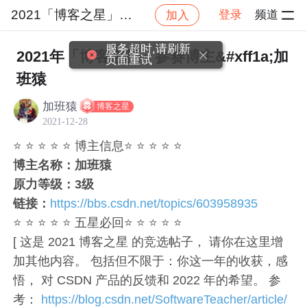
2021「博客之星」大赛专区
登录
频道
加入
社区
2021「博客之星」大赛专区
物联网与嵌入式
服务超时,请刷新
2021年「博客之星」参赛博主&#xff1a;加
页面重试
班猿
加班猿
博客之星
2021-12-28
⭐ ⭐ ⭐ ⭐ ⭐ 博主信息⭐ ⭐ ⭐ ⭐ ⭐
博主名称：加班猿
原力等级：3级
链接：
https://bbs.csdn.net/topics/603958935
⭐ ⭐ ⭐ ⭐ ⭐ 五星必回⭐ ⭐ ⭐ ⭐ ⭐
[ 这是 2021 博客之星 的竞选帖子， 请你在这里增
加其他内容。 包括但不限于：你这一年的收获，感
悟， 对 CSDN 产品的反馈和 2022 年的希望。 参
考：
https://blog.csdn.net/SoftwareTeacher/article/