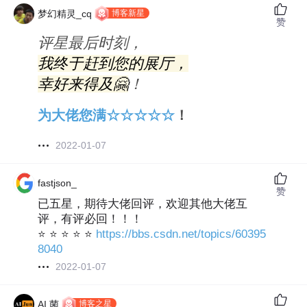
博客新星
梦幻精灵_cq
赞
评星最后时刻，
我终于赶到您的展厅，
幸好来得及🤗
！
为大佬您满☆☆☆☆☆
！
2022-01-07
fastjson_
赞
已五星，期待大佬回评，欢迎其他大佬互
评，有评必回！！！
⭐ ⭐ ⭐ ⭐ ⭐
https://bbs.csdn.net/topics/60395
8040
2022-01-07
博客之星
AI 菌