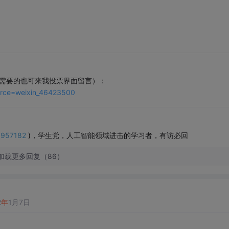
有需要的也可来我投票界面留言）：
urce=weixin_46423500
03957182
)，学生党，人工智能领域进击的学习者，有访必回
加载更多回复（86）
2
年
1月7日