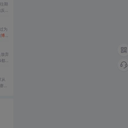
（往期
的反馈
之星
的
博主
吧！！
是放弃
N都
组别
家从