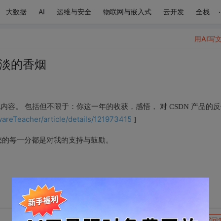
.
大数据
AI
运维与安全
物联网与嵌入式
云开发
全栈
用AI写
淡淡的香烟
其他内容。 包括但不限于：你这一年的收获，感悟， 对 CSDN 产品的
wareTeacher/article/details/121973415
]
您的每一分都是对我的支持与鼓励。
转发到动态
举报
写回