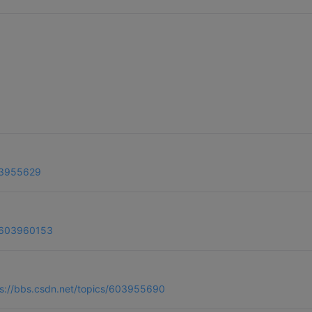
603955629
s/603960153
ps://bbs.csdn.net/topics/603955690