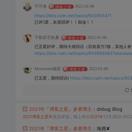
可可卷
2022-01-06
博客之星
https://bbs.csdn.net/topics/603955471
已评5星，欢迎回评！！加油！！
千歌叹尽执夏
2022-01-06
博客之星
已五星好评，期待大佬回访（目前原力7级，其他人
https://bbs.csdn.net/topics/603956083?shareso
Moresweet猫甜
2022-01-06
博客之星
已五星，期待回访(
https://bbs.csdn.net/topics/6
2021
年
「
博客
之星
」
参赛
博主
：dnbug Blog
2021
博客
之星
年
度总评选，线上评分
2021
年
12月28日-202
2021
年
「
博客
之星
」
参赛
博主
：海拥✘