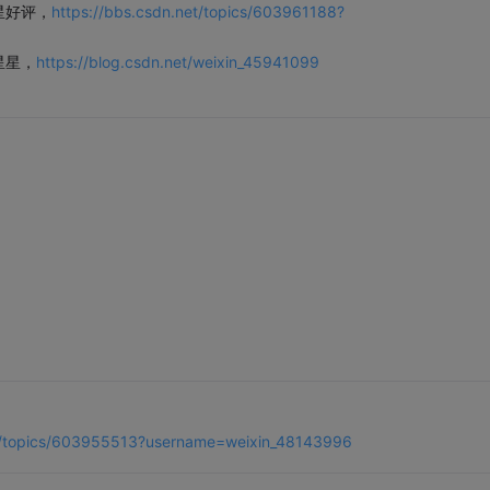
https://bbs.csdn.net/topics/603961188?
星好评，
https://blog.csdn.net/weixin_45941099
星星，
3
3
3
3
et/topics/603955513?username=weixin_48143996