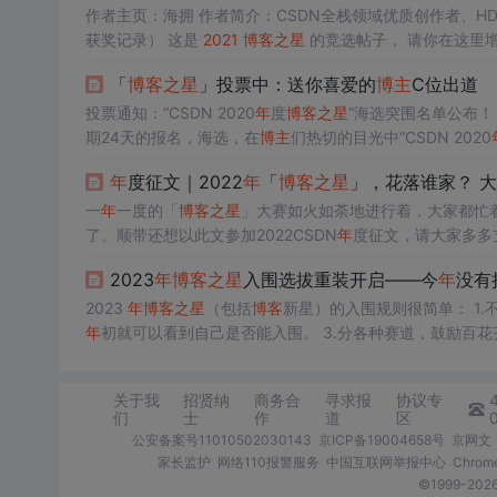
作者主页：海拥 作者简介：CSDN全栈领域优质创作者、H
获奖记录） 这是
2021
博客
之星
的竞选帖子， 请你在这里
和 2022
年
「
博客
之星
」投票中：送你喜爱的
博主
C位出道
评选
投票通知：“CSDN 2020
年
度
博客
之星
期24天的报名，海选，在
博主
们热切的目光中“CSDN 2020
，感谢大家对CSDN支持与认可！现在，@
博主
们，激动人心
年
度征文｜2022
年
「
博客
之星
」，花落谁家？ 
“CSDN 2020
年
度
博客
之星
”评选活动已进入第三个环节，通
一
年
一度的「
博客
之星
」大赛如火如荼地进行着，大家都忙着
了。顺带还想以此文参加2022CSDN
年
度征文，请大家多多
帮大家罗列好了，就不再一一赘述。这里就只晒一晒今
年
拿
2023
年
博客
之星
入围选拔重装开启——今
年
没有
分别是：前端、后端、大数据与算法、云原生与云平台、前沿
2023
年
博客
之星
（包括
博客
年
初就可以看到自己是否能入围。 3.
中获得 top N 位置的
博主
，就自动获得 “
博客
之星
/
博客
新
关于我
招贤纳
商务合
寻求报
协议专
们
士
作
道
区
公安备案号11010502030143
京ICP备19004658号
京网文〔
家长监护
网络110报警服务
中国互联网举报中心
Chro
©1999-2