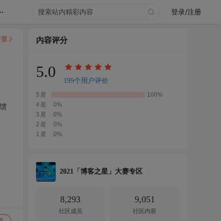
..
登录/注册
文章
内容评分
5.0
199个用户评价
5星
100%
4星
0%
反馈
3星
0%
2星
0%
1星
0%
2021「博客之星」大赛专区
8,293
9,051
社区成员
社区内容
复