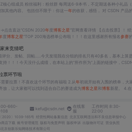
DZ核心组成员 粉丝福利：粉丝群 每周送6-9本书，不定期送各种小礼品
增加其他内容。 包括但不限于：你这一
年
的收获，感悟， 对 CSDN 产品
的希望。 投票地址：https://bbs.csdn.net/topics/603955194 直接跳到帖子 去投票参与送书抽奖 我正在参加
年
度
博客
”海选突围名单公布！ →点击直达“CSDN 2020
年
度
博客
之星
”官网查看详情 【点击投票】！ 经过为
年
度
博客
之星
”TOP 200海选榜单公布啦！！！在这里感谢所有报名
参赛
的时刻就要到了，是哪200个
博主
进行下一轮的擂台呢，快来揭晓谜底
大家来竞猜吧
过前面大赛报名，海选评审..
评分、发帖、回帖.....今天发现我在分组的排名只有40多名，基本上算
支持！！！今天没什么成绩，在本站上的“所作所为”上面的链接中，CSD
到的CSDN颁发的铭牌：好了，说回「
博客
之星
」竞猜的事。今
年
的10个
拉票环节啦
技术、人工智能、运维与安全、移动开发、物联网与嵌入式、IT其他。
新星）的入围规则很简单： 1.不需要拉票！不喜欢这个环节的有福啦 2.从
年
初就开始有入围的榜单，大
分各种赛道，鼓励百花齐放，让大家都可以找到适合自己的赛道成为
博客
之星
和
博客
新星。 4.在赛道
星” 候选人的资格。 当然，用户自己可以决定最后是否参加。
400-660-
在线客
工作时间 8:30-
kefu@csdn.net
0108
服
22:00
2020〕1039-165号
经营性网站备案信息
北京互联网违法和不良信息举报中心
me商店下载
账号管理规范
版权与免责声明
版权申诉
出版物许可证
营业执照
026北京创新乐知网络技术有限公司