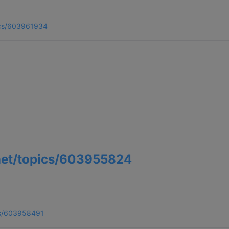
pics/603961934
.net/topics/603955824
ics/603958491