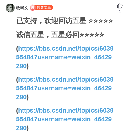
博客之星
牧码文
1
已支持，欢迎回访五星 ⭐⭐⭐⭐⭐
诚信五星，五星必回⭐⭐⭐⭐⭐
(
https://bbs.csdn.net/topics/6039
55484?username=weixin_46429
290
)
(
https://bbs.csdn.net/topics/6039
55484?username=weixin_46429
290
)
(
https://bbs.csdn.net/topics/6039
55484?username=weixin_46429
290
)