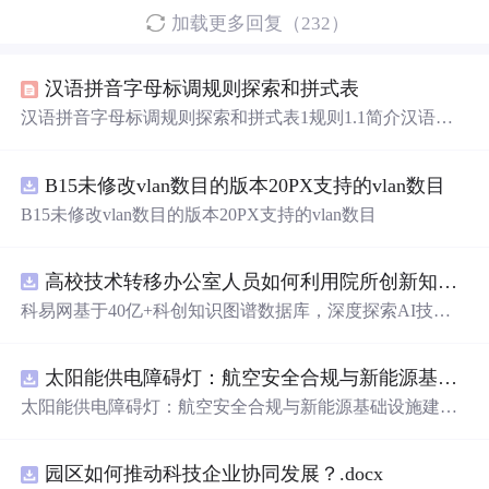
加载更多回复（232）
汉语拼音字母标调规则探索和拼式表
汉语拼音字母标调规则探索和拼式表1规则1.1简介汉语拼
音字母标调是《汉语拼音正词法基本规则》提出的标调方
法，而正词法没有作出具体规定。探索制定汉语拼音字母
B15未修改vlan数目的版本20PX支持的vlan数目
标调规则，目的不是取代汉字搞拼音化，而是为了完善汉
语拼音正词法，更好地发挥汉语拼音的作用。字母标调的
B15未修改vlan数目的版本20PX支持的vlan数目
方法是：加标调字母后缀、双写字母和变换字母。在汉语
拼音的基础上，运用字母标调方法和区别字母，结合字频
高低，可定形汉字的区分同音字的字母标调拼式。利用软
高校技术转移办公室人员如何利用院所创新知识图谱发现技术转化瓶颈？.docx
件工具，能够实现汉字与字母标调拼式之间的相互转换。
科易网基于40亿+科创知识图谱数据库，深度探索AI技术
这套字母标调拼式简单易学。
在技术转移、成果转化、技术经纪、知识产权、产业创
新、科技招商等垂直领域的多样化应用场景，研究科技创
太阳能供电障碍灯：航空安全合规与新能源基础设施建设驱动的离网照明市场.docx
新领域的AI+数智化解决方案，推动科技创新与产业创新
智能化发展。
太阳能供电障碍灯：航空安全合规与新能源基础设施建设
驱动的离网照明市场
园区如何推动科技企业协同发展？.docx