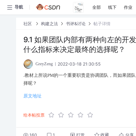
全部
线下
作业
导航
社区
构建之法
书评&讨论
帖子详情
9.1 如果团队内部有两种向左的
什么指标来决定最终的选择呢？
2022-03-18 21:30:55
GreyZeng
.教材上所说PM的一个重要职责是协调团队，而如果团
择呢？
原文地址
给本帖投票
160
1
打赏
分享
收藏