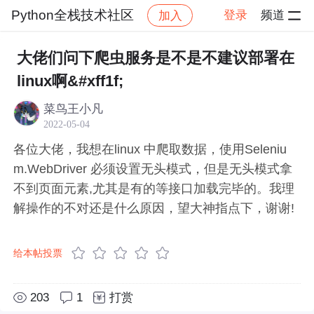
Python全栈技术社区
登录
频道
加入
帖子详情
社区
Python全栈技术社区
问题求助
大佬们问下爬虫服务是不是不建议部署在
linux啊&#xff1f;
菜鸟王小凡
2022-05-04
各位大佬，我想在linux 中爬取数据，使用Seleniu
m.WebDriver 必须设置无头模式，但是无头模式拿
不到页面元素,尤其是有的等接口加载完毕的。我理
解操作的不对还是什么原因，望大神指点下，谢谢!
给本帖投票
203
1
打赏