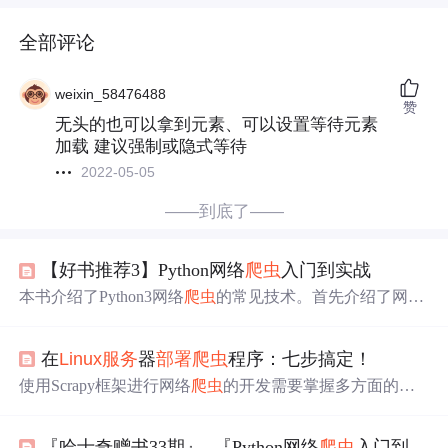
全部评论
weixin_58476488
赞
无头的也可以拿到元素、可以设置等待元素
加载 建议强制或隐式等待
2022-05-05
——到底了——
【好书推荐3】Python网络
爬虫
入门到实战
本书介绍了Python3网络
爬虫
的常见技术。首先介绍了网页
的基础知识，然后介绍了urllib、Requests请求库以及XPat
h、Beautiful Soup等解析库，接着介绍了selenium对动态网
在
Linux
服务
器
部署
爬虫
程序：七步搞定！
站的爬取和Scrapy
爬虫
框架，最后介绍了
Linux
基础，便于
读者自主
部署
编写好的
爬虫
脚本。本书所有代码和相关素
使用Scrapy框架进行网络
爬虫
的开发需要掌握多方面的技
材可以到GitHub下载获取，地址为https://github.com/sfvsfv/
术和工具。通过遵循上述步骤和最佳实践，您可以成功地
Crawer。本书主要面向对网络
爬虫
感兴趣的初学者。杨涵
开发出高效、稳定的
爬虫
程序，并从目标网站中提取所需
文。
『哈士奇赠书33期』- 『Python网络
爬虫
入门到实战』