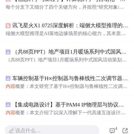
每个分支下又细分了四个关键方向，并按照“研究对象/焦
点、基本问题、核心理论/概念、研究方法、应用/目标、前
沿/发展”的框架进行阐述，严格遵循了六级编码体系。在
讯飞星火X1 0725深度解析：端侧大模型推理的软硬协同范式
最终整合时，应建立唯一的学科分类编码表（例如，用两
位数字或“ART”、“MED”、“ECO”等字母前缀），并确保
端侧大模型推理是AI落地边缘场景的核心能力，其本质是
所有下级编码（尺度、层次、类别、子类、具体项）的逻
在算力、内存带宽与功耗约束下，实现Transformer架构的
辑一致性。此回答中的编码为示例，实际系统需据此调
高效执行。关键技术瓶颈在于KV Cache调度、权重加载延
整。控制过程（前馈、同期、
反馈
）、全面质量管理（TQ
（共88页PPT）地产项目1月暖场系列中式国风活动策划方案.pptx
迟与量化精度损失，而突破路径正从纯软件优化转向‘模
M）、平衡计分卡（BSC）定量（调查、实验）、定性
型-芯片-固件’强耦合的软硬协同设计。讯飞星火X1 0725正
（共88页PPT）地产项目1月暖场系列中式国风活动策划方
（访谈、民族志）、混合方法、大数据。
是这一范式的典型代表——通过自研SPU协处理器、HBM
案.pptx
2e缓存分级、非对称4bit量化及模型指令集定制，显著降低
首token延迟并提升长上下文稳定性。该方案已在教育语音
车辆控制基于H∞控制器与鲁棒线性二次调节器RLQR的铰接式重型车辆的稳健路径跟踪控制研究（Matlab代码实现）
转写、工业方言故障诊断、政务离线政策推理等真实B端
内容
概要：本文研究了基于H∞控制器与鲁棒线性二次调节
场景中验证
器（RLQR）的铰接式重型车辆稳健路径跟踪控制方法，
并通过Matlab代码实现仿真验证。针对铰接式车辆在复杂
【集成电路设计】基于PAM4 IP物理层与协议兼容性验证：5nm工艺下高速互连系统电气合规测试平台
工况下路径跟踪精度低、稳定性差的问题，提出结合H∞控
制与RLQR的复合控制策略，以提升系统对参数不确定
内容
概要：本文介绍了以深入理解下一代高速互连设计的
性、外部干扰及模型摄动的鲁棒性。文中建立了车辆动力
关键要素。
学模型，设计了H∞与RLQR控制器，通过多工况仿真对比
4
分析其控制性能，结果表明该方法能有效提高路径跟踪精
说点什么…