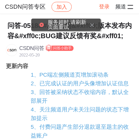
CSDN问答专区
登录
频道
加入
帖子详情
社区
CSDN问答专区
产品动态
服务超时,请刷新
问答-0518&#xff08;周&#xff09;版本发布内
页面重试
容&#xff0c;BUG建议反馈有奖&#xff01;
CSDN问答
问答小助手
2022-05-20
更新内容
1、PC端左侧频道页增加滚动条
2、已完成认证的用户头像增加认证信息
3、回答被采纳状态不收缩内容，默认全
部展开
4、关注频道用户未关注问题的状态下增
加提示
5、付费问题产生部分退款退至题主的收
益账户