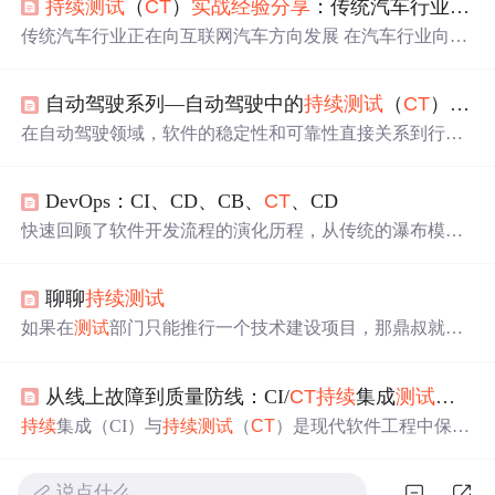
持续
测试
（
CT
）
实战经验
分享
：传统汽车行业正在向互联网汽车方向发展 | 什么是
传统汽车行业正在向互联网汽车方向发展 在汽车行业向
“新四化”趋势的推动下，传统分布式的EE架构向域集中式
架构发展，伴随着域控制器概念的提出，软件也将根据相
自动驾驶系列—自动驾驶中的
持续
测试
（
CT
）：保障软件质量的关键环节
应功能域分类集成，域控制器的代码量也与日俱增。SOA
的开发模式实现各软件功能模块间解耦，帮助软件团队缩
在自动驾驶领域，软件的稳定性和可靠性直接关系到行车
短开发周期，快速迭代软件版本。OTA升级技术将软件快
安全。因此，如何保证自动驾驶系统在不断迭代和更新的
速部署到各个域控制器，为软件产品的快速迭代提供保
过程中仍然保持高效、稳定的运行是一个至关重要的问
障。随着开发模式的变革，迭代
测试
变得周期短而频繁，
DevOps：CI、CD、CB、
CT
、CD
题。随着
持续
集成（CI）和
持续
部署（CD）在自动驾驶开
持续
测试
将为软件产品提供快速的质量保证。......
发中的应用愈加广泛，**
持续
测试
（
CT
）**作为保障系统
快速回顾了软件开发流程的演化历程，从传统的瀑布模型
质量的核心环节，发挥了至关重要的作用。
持续
测试
（
CT
到原型模型、螺旋模型、增量模型、敏捷开发，最终到达
）是指在整个开发生命周期内，通过自动化工具和
测试
框
了当今广受关注的DevOps。接着，深入探讨了DevOps的
架
持续
地对代码进行验证和
测试
，以确保每一次提交和部
聊聊
持续
测试
核心概念和实践，包括开发全流程周期、与传统开发方式
署后的软件版本都能正常工作。
的区别以及具体落地方式。其中，特别强调了DevOps的团
如果在
测试
部门只能推行一个技术建设项目，那鼎叔就会
队文化、流程和工具的重要性。随后，文章介绍了
持续
集
选择“
持续
测试
”
成、
持续
交付、
持续
构建、
持续
测试
和
持续
部署等关键概
念，强调了它们在DevOps实践中的关联和重要性。最后，
从线上故障到质量防线：CI/
CT
持续
集成
测试
实战
对于每个概念进行了简要的说明，突出了它们在实现DevO
持续
集成（CI）与
持续
测试
（
CT
）是现代软件工程中保障
ps流程中的作用和优势。
交付质量与效率的核心实践。CI强调通过自动化流程频繁
集成代码变更并快速反馈，
CT
则进一步将
测试
活动贯穿整
说点什么…