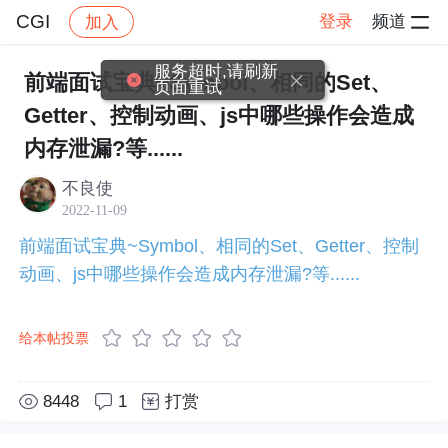
CGI
登录
频道
加入
帖子详情
社区
CGI
服务超时,请刷新
前端面试宝典~Symbol、相同的Set、
页面重试
Getter、控制动画、js中哪些操作会造成
内存泄漏?等......
不良使
2022-11-09
前端面试宝典~Symbol、相同的Set、Getter、控制
动画、js中哪些操作会造成内存泄漏?等......
给本帖投票
8448
1
打赏