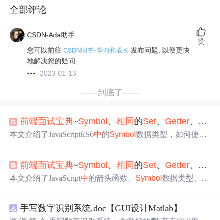
全部评论
CSDN-Ada助手
赞
您可以前往
CSDN问答-学习和成长
发布问题, 以便更快
地解决您的疑问
2023-01-13
——到底了——
前端
面试宝典
~
Symbol
、
相同
的
Set
、
Getter
、
控制
本文介绍了JavaScriptES6
中
的
Symbol
数据类型，如何使用
Set
进行比较，以及如何在构造函数
中
创建Rectangle类并利
用DOM0级事件
控制
动画
周期。通过实例展示了如何利用
前端
面试宝典
~
Symbol
、
相同
的
Set
、
Getter
、
控制
Array.from和比较
操作
符实现
Set
的
相同
判断，以及如何根
据滑块值动态调整矩形
动画
速度。
本文介绍了JavaScript
中
的箭头函数、
Symbol
数据类型、
S
et
的使用以及如何通过Array.from进行数组
操作
。同时，展
示了如何创建带有
getter
的Rectangle类和使用DOM0级事件
手写数字识别系统.doc【GUI设计Matlab】
控制
动画
效果，如根据滑块值动态调整矩形旋转速度。