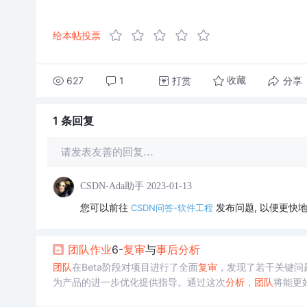
给本帖投票
627
1
打赏
分享
收藏
1 条
回复
请发表友善的回复…
CSDN-Ada助手
2023-01-13
您可以前往
发布问题, 以便更快
CSDN问答-软件工程
团队
作业
6-
复审
与
事后
分析
团队
在Beta阶段对项目进行了全面
复审
，发现了若干关键问
为产品的进一步优化提供指导。通过这次
分析
，
团队
将能更