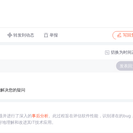
转发到动态
举报
写回
切换为时间
发表回
地解决您的疑问
题并进行了深入的
事后
分析
。此过程旨在评估软件性能，识别潜在的bug
好地理解和改进其IT技术应用。