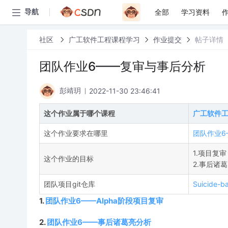
全部
学习资料
导航
社区
广工软件工程课程学习
作业提交
帖子详情
团队作业6——复审与事后分析
2022-11-30 23:46:41
彭靖玥
这个作业属于哪个课程
广工软件
这个作业要求在哪里
团队作业6
1.项目复
这个作业的目标
2.事后诸
团队项目git仓库
Suicide-ba
1.
团队作业6——Alpha阶段项目复审
2.
团队作业6——事后诸葛亮分析