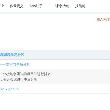
作业
作业提交
Ada助手
课余活动
技能树
用AI写
工程课程学习社区
——复审与事后分析
审，分析其余团队的项目并进行排名
葛，召开会议进行事后分析
ka ▪ github