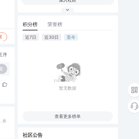
积分榜
荣誉榜
复
近7日
近30日
至今
正序
复
暂无数据
查看更多榜单
，并
社区公告