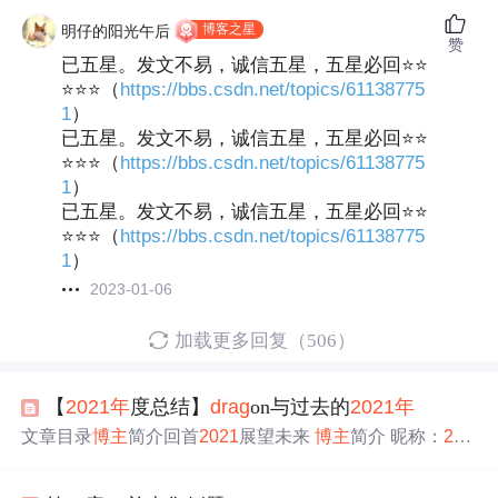
博客之星
明仔的阳光午后
赞
已五星。发文不易，诚信五星，五星必回⭐⭐
⭐⭐⭐（
https://bbs.csdn.net/topics/61138775
1
）
已五星。发文不易，诚信五星，五星必回⭐⭐
⭐⭐⭐（
https://bbs.csdn.net/topics/61138775
1
）
已五星。发文不易，诚信五星，五星必回⭐⭐
⭐⭐⭐（
https://bbs.csdn.net/topics/61138775
1
）
2023-01-06
加载更多回复（506）
【
2021
年
度总结】
drag
on与过去的
2021
年
文章目录
博主
简介回首
2021
展望未来
博主
简介 昵称：
202
1
drag
on 粉丝：24465 博文：151篇 访问：400667 C站总
榜：857 认证：C/C++领域优质创作者 近况：本科大二在