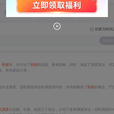
切换为时间
发表回
、
死锁
等，并讨论了
死锁
的原因、避免策略。同时，涵盖了调度算法、资
免、优先级设计等。
括作业调度、进程调度和实时调度等内容，并详细阐述了
死锁
的概念、产
机调度
分高级、中级、低级三个层次，介绍了多种调度算法；实时调度针