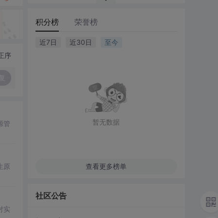
积分榜
荣誉榜
近7日
近30日
至今
正序
复
暂无数据
源管
生原
查看更多榜单
社区公告
对实