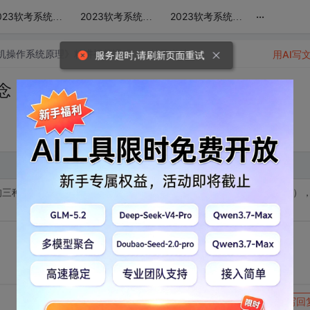
...
2023软考系统集成项目管理工程师视频教程精讲 基础知识（上）
2023软考系统集成项目管理工程师 基础知识（下）
2023软考系统集成项目管理工程师 下午历年真题精讲
算机操作系统原理》精讲视频课程
帖子详情
用AI写
服务超时,请刷新页面重试
概念（一）
的三种方式：高级调度（作业调度），中级调度，低级调度（进程调度）
。
转发到动态
举报
写回