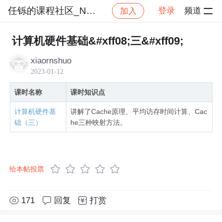
任铄的课程社区_NO_1
登录
频道
加入
社区
任铄的课程社区_NO_1
2022软考网络工程师
计算机硬件基础&#xff08;三&#xff09;
xiaornshuo
2023-01-12
课时名称
课时知识点
计算机硬件基
讲解了Cache原理、平均访存时间计算、Cac
础（三）
he三种映射方法。
给本帖投票
171
回复
打赏