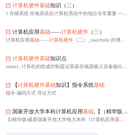
计算机硬件
基础
知识（
三
）
1 存储系统 存储系统在计算机系统中的地位非常重要 一般
有 Cache和主存组成 Cache 由于在CPU和存储系统间存在
数据传送带宽的限制，因此在其中设置了Cache（高速缓冲
计算机应用
基础
——
计算机硬件
（
三
）
存储器） 提高效率，但是由于成本更高，所以cache的容量
一般要比内存小的多。 （1）Cache 原理 将某一段时间内
计算机应用
基础
——
计算机硬件
（二）_xiaochuhe.的博客-
执行的语句集中于某个局部（局部...
CSDN博客https://xiaochuhe.blog.csdn.net/article/details/122821
799计算机应用
基础
——
计算机硬件
（二）_xiaochuhe.的博
计算机硬件
基础
知识点
客-CSDN博客 六、常用输入设备 (一) 键盘 1. 计算机最常
用、最主要的输入设备，缺它不可 2. 与主机接口：AT 接
sailan1. 计算机的组成控制器运算器存储器输入设备输出设
口（早期）、PS/2 接口、USB 接口、无线接口（红外——
备2. CPU
基础
三
大核心组件CPU的工作流程x86架构64位内
范围小、无线电） ...
核态与用户态多线程与多核
三
、存储器RAMROMCMOS硬
【
计算机硬件
基础
知识】指令系统
基础
盘 1. 计算机的组成 控制器 计算机的指挥系统，指挥计算
机所有组件的工作； 运算器 计算机的运算系统，负责运算
指令 编码方式 寻址方式
数学运算逻辑运算等； 存储器 计算机的记忆功能，负责数
据的存取，分主存储器与辅存储器(又称内存，外存)； 内
存：如内存条，基于电工作存储速度快，断电数据丢失，
国家开放大学本科计算机应用
基础
,【（精华版）最新国家开放大学电大本科《计算机应用
临时存储； 外存：如硬盘，光盘，存取速度慢，断电数据
【(精华版)最新国家开放大学电大本科《计算机应用
基础
不丢失，
》网络课网考形考作业一及
三
试题答案】(精华版)最新国
家开放大学电大本科《计算机应用
基础
》网络课网考形考