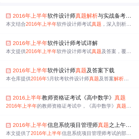
2016
年
上半
年
软件设计师
真题
解析
与实战备考资料（上午+下午）
本文结合
2016
年
上半
年
软件设计师考试
真题
，深入剖析编
程语言、数据结构、操作系统、网络协议和数据库等核心
技术知识点。通过实战案例与系统性思维训练，帮助考生
2016
年
上半
年
软件设计师考试详解
构建完整的知识体系，提升解题能力和工程素养，实现从
业务编码到系统设计的认知跃迁。
本文提供
2016
年
上半
年
软件设计师考试
真题
及答案，覆盖
计算机基础、数据结构等多领域。介绍考试分为上下半
场，分别考核理论与实践能力。
解析
上午题核心知识点，
2016
年
上半
年
软件设计师
真题
及答案下载
阐述下午题实战技巧，还涉及编程语言、系统设计、文档
编写及软件测试等内容，助考生提升应试能力。
本仓库提供
2016
年
5月软考软件设计师
真题
及答案
解析
的P
DF文件下载，含上下午
真题
，内容清晰、答案准确。资源
排版清晰，答案经精心
解析
。点击链接下载，用PDF阅读
2016
上半
年
教师资格证考试《高中数学》
真题
器打开查看，备考可结合教材资料，注意勿用于商业，妥
善保管。
2016
年
上半
年
的教师资格证考试中，《高中数学》
真题
包
括6种题型，总计17题，数学部分占总分65~85分。本文提
供
真题
详情，助力考生备考。
2016
年
上半
年
信息系统项目管理师
真题
之上午题小虎趣味解答第16-20题
本文提供了
2016
年
上半
年
信息系统项目管理师考试的部分