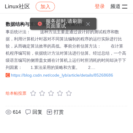
Linux社区
登录
频道
加入
帖子详情
社区
Linux社区
服务超时,请刷新
数据结构与算法--算法效率的度量方法
页面重试
事后统计法： 这种方法主要是通过设计好的测试程序和数
据，利用计算机计时器对不同算法编制的程序的运行实际进行比
较，从而确定算法效率的高低。事前分析估算方法： 在计算
机程序编写前，依据统计方法对算法进行估算。经过总结，一个高
级语言编写的侧滑盖女婿在计算机上运行时所消耗的时间却决于下
列因素： 1.算法采用的策略和方案。 2....
https://blog.csdn.net/code_lyb/article/details/85268686
给本帖投票
614
回复
打赏