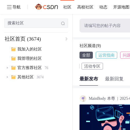
导航
社区
高校社区
动态
开源地图
请编写您的帖子内容
社区首页
(3674)
社区频道(9)
我加入的社区
全部
运营指南
问
我管理的社区
活动专区
官方推荐社区
76
其他社区
3674
最新发布
最新回复
MainBody 本尊
2025-