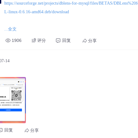
https://sourceforge.net/projects/dblens-for-mysql/files/BETAS/DBLens%
L-linux-0.6.16-amd64.deb/download
...全文
1906
评分
回复
分享
https://sourceforge.net/projects/dblens-for-mysql/files/BETAS/DBLens%
L-mac-0.6.16-arm64.dmg/download
07-14
https://sourceforge.net/projects/dblens-for-mysql/files/BETAS/DBLens%
L-mac-0.6.16-x64.dmg/download
https://sourceforge.net/projects/dblens-for-mysql/files/BETAS/DBLens%
回复
分享
L-win-0.6.16-x64.exe/download