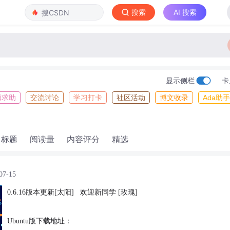
搜索
AI 搜索
显示侧栏
卡
题求助
交流讨论
学习打卡
社区活动
博文收录
Ada助手
标题
阅读量
内容评分
精选
07-15
0.6.16版本更新[太阳]   欢迎新同学 [玫瑰]
