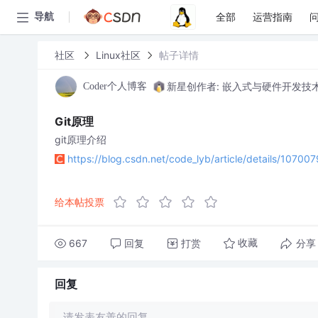
全部
运营指南
导航
社区
Linux社区
帖子详情
新星创作者: 嵌入式与硬件开发技
Coder个人博客
Git原理
git原理介绍
https://blog.csdn.net/code_lyb/article/details/10700
给本帖投票
667
回复
打赏
分享
收藏
回复
请发表友善的回复…