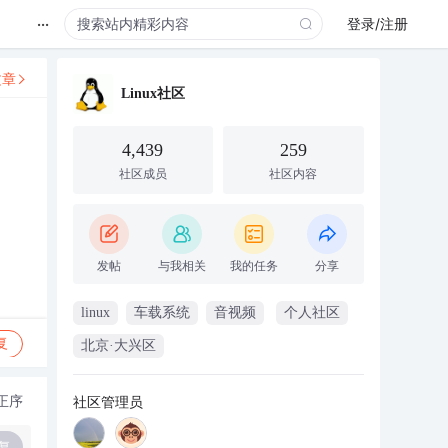
...
登录/注册
文章
Linux社区
4,439
259
社区成员
社区内容
发帖
与我相关
我的任务
分享
linux
车载系统
音视频
个人社区
复
北京·大兴区
正序
社区管理员
复