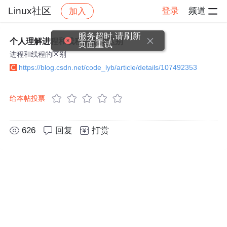
Linux社区
登录
频道
加入
帖子详情
社区
Linux社区
服务超时,请刷新
个人理解进程和线程的主要区别
页面重试
进程和线程的区别
https://blog.csdn.net/code_lyb/article/details/107492353
给本帖投票
626
回复
打赏