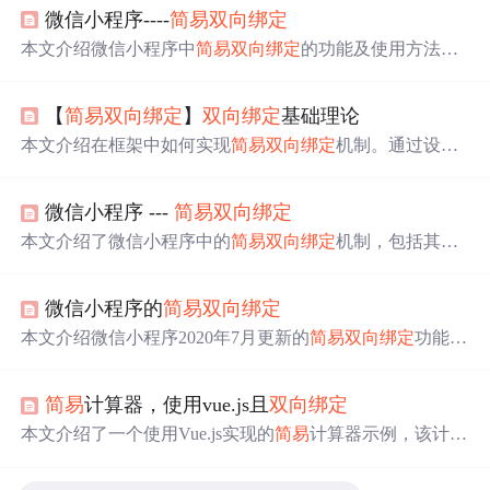
微信小程序----
简易
双向绑定
本文介绍微信小程序中
简易
双向绑定
的功能及使用方法。
自基础库2.9.3版本起，支持在WXML中直接实现输入框val
ue的
双向绑定
，简化了代码并提高了效率。文章还对比了
【
简易
双向绑定
】
双向绑定
基础理论
传统方式下如何通过bindinput事件实现类似的
双向绑定
效
果。
本文介绍在框架中如何实现
简易
双向绑定
机制。通过设置
model:前缀，可以实现在用户输入时同步更新this.data.valu
e，确保视图与数据的一致性。
微信小程序 ---
简易
双向绑定
本文介绍了微信小程序中的
简易
双向绑定
机制，包括其语
法、在自定义组件中的使用以及如何在组件间传递和更新
双向绑定
。重点讲述了如何在WXML中实现数据同步，以
微信小程序的
简易
双向绑定
及注意事项和限制。
本文介绍微信小程序2020年7月更新的
简易
双向绑定
功能，
通过model:value属性实现单一字段绑定，简化了数据同步
流程。
简易
计算器，使用vue.js且
双向绑定
本文介绍了一个使用Vue.js实现的
简易
计算器示例，该计算
器通过
双向绑定
实时显示两个数字相加的结果。