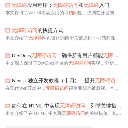
无障碍
应用程序：
无障碍
访问
和
无障碍
入门
本文探讨了Web和移动应用的可
访问
性，强调在开发初期
考虑
无障碍
设计的重要性。介绍了如何利用现有可
访问
性
基础设施，如替代文本和键盘导航，并提供了
无障碍
工具
无障碍
访问
的快捷方式
和指南资源。同时，强调了用户测试在确保可
访问
性中的
关键角色，鼓励开发者与用户保持沟通，以优化用户体
本文介绍了
无障碍
网页设计的四个关键原则：可感知性、
验。
可操作性、可理解和鲁棒性，详细讲解了如何通过替代文
本、键盘可
访问
性、时间控制、导航等策略，提升网页对
DevDocs
无障碍
访问
：确保所有用户都能
无障碍
使
残障人士的友好性，旨在帮助开发者创建更具包容性的网
页内容。
本文深入探讨了DevDocs平台的
无障碍
访问
实现，分析了
当前
无障碍
现状，并提供了完整的WCAG 2.1合规性检查
清单和优化实施指南。内容涵盖了
无障碍
测试工具、最佳
Next.js 独立开发教程（十四）：提升
无障碍
访问
能力
实践代码示例以及持续改进策略，旨在确保所有用户，包
括有特殊需求的开发者，都能
无障碍
地
访问
技术文档。
在现代Web开发中，
无障碍
访问
很重要却常被忽视。本文
重点探讨如何在Next.js中提升应用的
无障碍
访问
能力，介
绍了
无障碍
访问
的重要性、设计原则，阐述在Next.js中实
如何在 HTML 中实现
无障碍
访问
，列举关键措施？
现
无障碍
访问
的方法，如使用语义化HTML元素、提供屏
幕阅读器支持等，还提及检查和优化
无障碍
性的工具及最
本文介绍了在 HTML 中实现
无障碍
访问
的关键措施，包括
佳实践。
使用恰当文档结构、为图片添加替代文本等。还从工具测
试和人工测试两方面介绍了网页
无障碍
访问
性的测试方