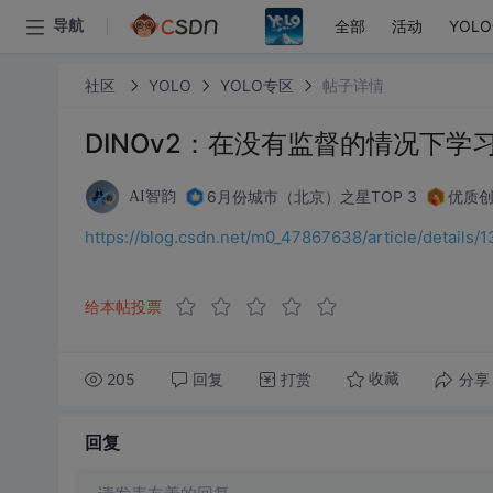
全部
活动
YOL
导航
社区
YOLO
YOLO专区
帖子详情
DINOv2：在没有监督的情况下学
6月份城市（北京）之星TOP 3
优质创
AI智韵
https://blog.csdn.net/m0_47867638/article/detail
给本帖投票
205
回复
打赏
分享
收藏
回复