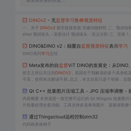
请发表友善的回复…
DINOv2
- 无
监督
学习
鲁棒
视觉
特征
一、关于
DINOv2
相关链接资源 关键功能特性 二、预训练模型 预
eNet 预训练头 - 深度估计 预训练头 - 语义分割 三、安装 
式（推荐） pip 方式 四、数据准备 1、ImageNet-1k 数据集
DINO&DINO v2：颠覆自
监督
视觉
特征
表示
学习
DINOv2
ViT-L
DINO系列
学习
总结
Meta发布的自
监督
ViT DINO的发展史：从DINO
前言之所以关注到
DINOV2
，原因在于我解读的多个具身机
不高，使得本次解读不易..总之，本文目前只是个初稿，后
Qt C++ 批量图片压缩工具 - JPG 压缩率调整
内容概要 本资源是一套完整可运行的 Qt Widgets 批量
片批量处理全套功能。工具支持多选单张图片、直接读取整个文件
区间压缩质量，自带锁定宽高比防拉伸变形功能；批量处理
通过Thingscloud远程控制stm32
示压缩效果。 适用人群 Qt/C++ 零基础初学者，
学习
QIm
设计、自媒体从业者； 想要
代码和具体例子
学习
图片缩放、JPG 压缩、本
片体积节省上传流量； 摄影、设计批量统一图片尺寸，批量