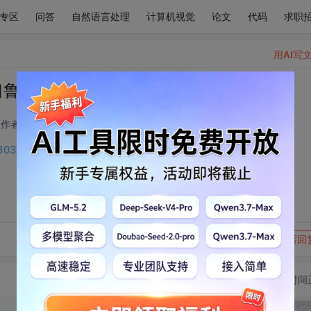
O专区
问答
自然语言处理
计算机视觉
论文
代码
求职
用AI写
习鲁棒的视觉特征
作者: 人工智能技术领域
2023-04-24 05:43:30
s/130327607?spm=1001.2014.3001.5502
转发到动态
举报
写回
切换为时间