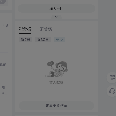
复
加入社区
mag
积分榜
荣誉榜
 方
上训练
近7日
近30日
至今
真的
暂无数据
现图
00
观展
公、
查看更多榜单
降低图
遍历、