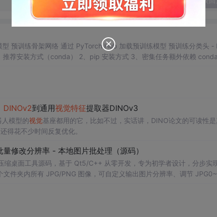
发表回
训练骨架网络 通过 PyTorch Hub 加载预训练模型 预训练分类头 - I
1、推荐安装方式（conda） 2、pip 安装方式 3、密集任务额外依赖 conda
 2、ImageNet-22k 数据集 五、训练 1、快速设置：在 ImageNet-1k 
、
DINOv2
到通用
视觉
特征
提取器DINOv3
器人模型的
视觉
基座都用的它，比如不过，实话讲，DINO论文的可读性是
面还得花不少时间反复优化。
 - 批量修改分辨率 - 本地图片批处理（源码）
图片压缩桌面工具源码，基于 Qt5/C++ 从零开发，专为初学者设计，分步实
夹内所有 JPG/PNG 图像，可自定义输出图片分辨率、调节 JPG0~1
完成后自动统计每张图片压缩前后文件体积，计算整体压缩缩小比例，直
age 图像绘图、文件目录遍历、UI 交互开发； 需要本地批量处理图片的办
地文件 IO、进度条交互的开发
学习
者。 使用场景 自媒体批量压缩配图，
轻量化相册图片； 程序开发
学习
：QFileDialog 文件选择、QDir 文件夹