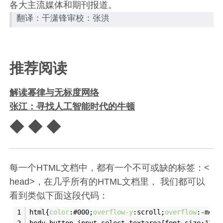
各大主流媒体和期刊报道。
翻译：干潇锋审校：张洪
推荐阅读
解读幂律与无标度网络
张江：寻找人工智能时代的牛顿
◆ ◆ ◆
每一个HTML文档中，都有一个不可或缺的标签：<
head>，在几乎所有的HTML文档里， 我们都可以
看到类似下面这段代码：
html{
color
:#000;
overflow-y
:scroll;
overflow
:-moz-