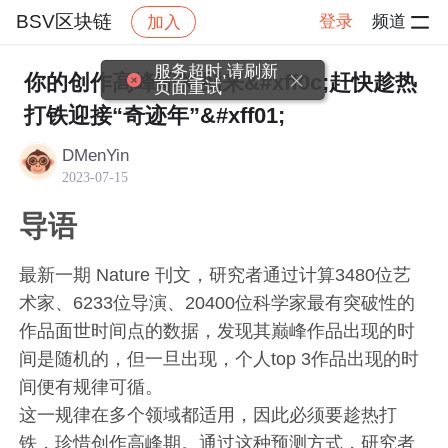
BSV区块链
登录
频道
加入
帖子详情
社区
BSV区块链
服务超时,请刷新
你的创作高峰即将到来&#xff0c;赶快趁热
页面重试
打铁迎接“奇迹年”&#xff01;
DMenYin
2023-07-15
导语
最新一期 Nature 刊文，研究者通过计算3480位艺
术家、6233位导演、20400位科学家最有突破性的
作品面世时间点的数据，发现其巅峰作品出现的时
间是随机的，但一旦出现，个人top 3作品出现的时
间便有规律可循。
这一规律在多个领域都适用，因此必须要趁热打
铁，珍惜创作高峰期。通过这种预测方式，研究者