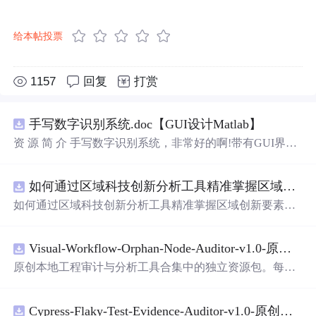
给本帖投票
1157
回复
打赏
手写数字识别系统.doc【GUI设计Matlab】
资 源 简 介 手写数字识别系统，非常好的啊!带有GUI界
面，使用方便! 详 情 说 明 用这个手写数字识别系统，你可
以轻松地识别手写数字。这个系统不仅功能强大，而且还
如何通过区域科技创新分析工具精准掌握区域创新要素分布与产业链融合现状？.docx
带有直观的图形用户界面（GUI），非常容易使用。你只
需要将手写数字输入系统，它将立即给出准确的识别结
如何通过区域科技创新分析工具精准掌握区域创新要素分
果。这个系统可以在各种场景中使用，无论是学校、工作
布与产业链融合现状？
还是日常生活，都能为你提供快速和准确的识别服务。它
是一个非常方便和实用的工具，你一定会喜欢它的！
Visual-Workflow-Orphan-Node-Auditor-v1.0-原创源码与文档.zip
原创本地工程审计与分析工具合集中的独立资源包。每个
ZIP包含完整源码、3项自动化测试、可复现合成示例、离
线HTML、JSON与SVG报告、1080×720真实运行效果图、
Cypress-Flaky-Test-Evidence-Auditor-v1.0-原创源码与文档.zip
README、运行说明、功能清单、MIT License及原创与授