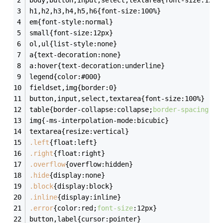
body,button,input,select,textarea{font-size:12px
h1,h2,h3,h4,h5,h6{font-size:100%}
em{font-style:normal}
small{font-size:12px}
ol,ul{list-style:none}
a{text-decoration:none}
a:hover{text-decoration:underline}
legend{color:#000}
fieldset,img{border:0}
button,input,select,textarea{font-size:100%}
table{border-collapse:collapse;
border-spacing
:0}
img{-ms-interpolation-mode:bicubic}
textarea{resize:vertical}
.left
{float:left}
.right
{float:right}
.overflow
{overflow:hidden}
.hide
{display:none}
.block
{display:block}
.inline
{display:inline}
.error
{color:red;
font-size
:12px}
button,label{cursor:pointer}