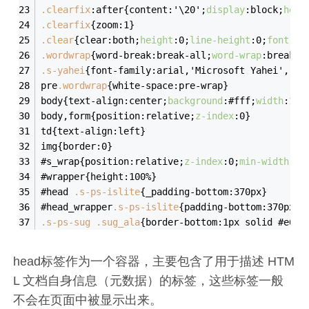
.clearfix
:after{content:'\20';
display
:block;
heig
.clearfix
{zoom:1}
.clear
{clear:both;
height
:0;
line-height
:0;
font-si
.wordwrap
{word-break:break-all;
word-wrap
:break-w
.s-yahei
{font-family:arial,'Microsoft Yahei','
pre
.wordwrap
{white-space:pre-wrap}
body{text-align:center;
background
:#fff;
width
:100
body,form{position:relative;
z-index
:0}
td{text-align:left}
img{border:0}
#s_wrap{position:relative;
z-index
:0;
min-width
:10
#wrapper{height:100%}
#head 
.s-ps-islite
{_padding-bottom:370px}
#head_wrapper
.s-ps-islite
{padding-bottom:370px}#
.s-ps-sug
.sug_ala
{border-bottom:1px solid #e6e6
head标签作为一个容器，主要包含了用于描述 HTM
L 文档自身信息（元数据）的标签，这些标签一般
不会在页面中被显示出来。