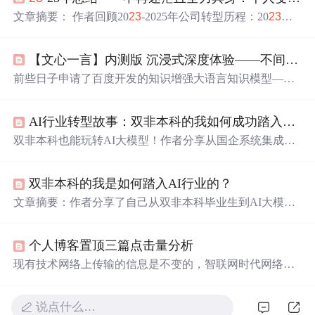
文章摘要： 作者回顾20
23
-2025年公司转型历程：20
23
年
因ChatGPT兴起从教育转向科技公司，开发十余个大模型
应用；2024年受斯坦福机器人研究启发进军具身智能领
【文心一言】内测版 沉浸式深度体验——不间断 提问问题！它的表现如何？
域；2025年在长沙组建团队，取得机械臂和人形机器人研
发突破（如自主抓取、VR遥操、大模型交互等）。作者提
前些日子申请了百度开发的知识增强大语言知识模型——
出衡量个人/公司价值的标准是对社会的贡献程度，并强调
【文心一言】。今天(20
23
.4.9)终于拿到了内测的机会！于
通过具身智能造福千万人的愿景。文中详细记录了长沙团
是迫不及待地体验一番！来看一下“我国的ChatGPT”发展
队在6-9月的技术突破时间表，展现快速迭代的研发能力。
AI行业转型故事：双非本科的我如何成功踏入AI领域？
如何了？
双非本科也能玩转AI大模型！作者分享从国企系统集成到
游戏研发，再到
推荐
系统架构的转型经历，最终在20
23
年
All in大模型。通过实践落地AIGC教育平台、影视制作等
双非本科的我是如何踏入AI行业的？
场景，证明职业转型需要底层迁移能力而非专业限制。文
章提供包含学习路线、商业化方案、视频教程等全套大模
文章摘要：作者分享了自己从双非本科毕业生到AI大模型
型学习资源，承诺100%免费分享，助力读者突破AI入门门
工程师的转型经历，通过7次职场跨越证明AI领域并非高不
槛。
可攀。从电力系统到游戏支付、直播
推荐
架构，最终在20
2
个人博客置顶三篇点击量分析
3
年All in大模型，主导多个AI落地项目。强调职业发展需
要迁移能力和持续学习，并提供了大模型学习路线（7阶
现有技术网络上传输的信息是不变的，智联网时代网络上
段）和全套免费学习资源，包括104G资料包、100套商业
传输的信息是动态的，端端之间是活的信息。ROS最初是
方案和实战教程，帮助读者实现从入门到进阶的跨越。
为了实现机器人自主导航和控制而开发的，它的目标是创
说点什么…
建一个开放的、可扩展的、易于使用的机器人操作系统，