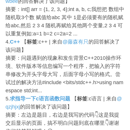
wbee
的回答解决了该问题】
摘要：int[] arr = {1, 2, 3, 4};int a, b, c;我想把 数组中
随机取3个数 赋值给abc 其中 1是必须要有的随机赋
给abc,然后 2 3 4 随机再赋给其他两个变量,2 3 4 可
以重复例如:a=1 b=2 c=2a=2 ...
4.
C++
【
标签
:c++ | 来自
@藤森有只
的回答解决了
该问题】
摘要：问题遇到的现象和发生背景C++2010操作环
境、软件版本等信息编写一个程序，把输入的字符
串修改为开头字母大写，后面字母小写的格式。尝
试过的解决方法#include <bits/stdc++.h>using nam
espace std;int...
5.
求指导一下c语言函数问题
【
标签
:c语言 | 来自
@
qzjhjxj
的回答解决了该问题】
摘要：左边是题目，右边是我写的代码👇这是我提
交后显示的页面，搞不明白问题到底在哪里👇谢谢