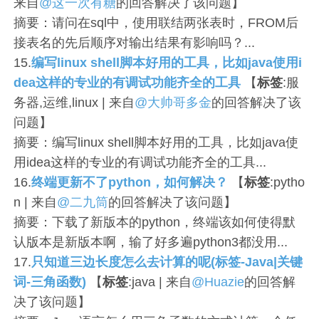
来自
@这一次有糖
的回答解决了该问题】
摘要：请问在sql中，使用联结两张表时，FROM后
接表名的先后顺序对输出结果有影响吗？...
15.
编写linux shell脚本好用的工具，比如java使用i
dea这样的专业的有调试功能齐全的工具
【
标签
:服
务器,运维,linux | 来自
@大帅哥多金
的回答解决了该
问题】
摘要：编写linux shell脚本好用的工具，比如java使
用idea这样的专业的有调试功能齐全的工具...
16.
终端更新不了python，如何解决？
【
标签
:pytho
n | 来自
@二九筒
的回答解决了该问题】
摘要：下载了新版本的python，终端该如何使得默
认版本是新版本啊，输了好多遍python3都没用...
17.
只知道三边长度怎么去计算的呢(标签-Java|关键
词-三角函数)
【
标签
:java | 来自
@Huazie
的回答解
决了该问题】