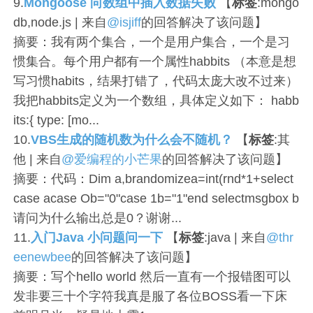
9.
Mongoose 向数组中插入数据失败
【
标签
:mongo
db,node.js | 来自
@isjiff
的回答解决了该问题】
摘要：我有两个集合，一个是用户集合，一个是习
惯集合。每个用户都有一个属性habbits （本意是想
写习惯habits，结果打错了，代码太庞大改不过来）
我把habbits定义为一个数组，具体定义如下： habb
its:{ type: [mo...
10.
VBS生成的随机数为什么会不随机？
【
标签
:其
他 | 来自
@爱编程的小芒果
的回答解决了该问题】
摘要：代码：Dim a,brandomizea=int(rnd*1+select
case acase Ob="0"case 1b="1"end selectmsgbox b
请问为什么输出总是0？谢谢...
11.
入门Java 小问题问一下
【
标签
:java | 来自
@thr
eenewbee
的回答解决了该问题】
摘要：写个hello world 然后一直有一个报错图可以
发非要三十个字符我真是服了各位BOSS看一下床