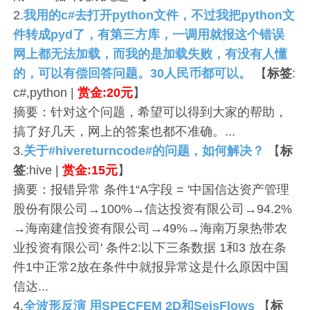
2.
我用的c#去打开python文件，不过我把python文
件转成pyd了，有第三方库，一调用就报这个错误
网上都无法加载，而我的是加载失败，有没有人懂
的，可以有偿回答问题。30人民币都可以。
【
标签
:
c#,python |
赏金:20元
】
摘要：针对这个问题，希望可以得到大家的帮助，
搞了好几天，网上的答案也都不准确。...
3.
关于#hivereturncode#的问题，如何解决？
【
标
签
:hive |
赏金:15元
】
摘要：报错异常 条件1“A字段 = '中国信达资产管理
股份有限公司→100%→信达投资有限公司→94.2%
→海南建信投资有限公司→49%→海南万泉热带农
业投资有限公司' 条件2:以下三条数据 1和3 放在条
件1中正常2放在条件中就报异常这是什么原因中国
信达...
4.
全波形反演 用SPECFEM 2D和SeisFlows
【
标