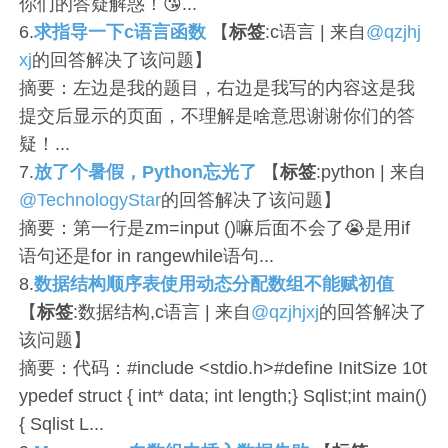
你们的答疑解惑！😘...
6.
求指导一下c语言函数
【
标签
:c语言 | 来自
@qzjhj
xj
的回答解决了该问题】
摘要：左边是我的题目，右边是我写的内容这是我
提交后显示的页面，不理解是啥意思谢谢你们的答
疑！...
7.
放了个暑假，Python忘光了
【
标签
:python | 来自
@TechnologyStar
的回答解决了该问题】
摘要：第一行是zm=input ()嘛后面不会了😭是用if
语句还是for in rangewhile语句...
8.
数据结构顺序表使用动态分配数组不能赋初值
【
标签
:数据结构,c语言 | 来自
@qzjhjxj
的回答解决了
该问题】
摘要：代码：#include <stdio.h>#define InitSize 10t
ypedef struct { int* data; int length;} Sqlist;int main()
{ Sqlist L...