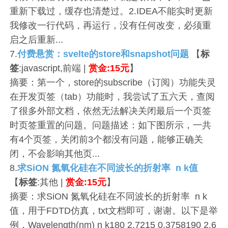
重新下载过，缓存也清楚过。2.IDEA不能实时更新
我修改一行代码，再运行，没有任何改变，必须重
启之后重新...
7.
付费悬赏：svelte的store和snapshot问题
【
标
签
:javascript,前端 |
赏金:15元
】
摘要：第一个，store的subscribe（订阅）功能失灵
在开发页签（tab）功能时，我尝试了五六天，查阅
了很多外部文档，依然无法解决关闭最后一个页签
时页签重置的问题。问题描述：如下图所示，一共
有4个页签，关闭前3个都没有问题，能够正确关
闭，不会影响其他页...
8.
求SiON 氮氧化硅在不同波长的折射率 n k值
【
标签
:其他 |
赏金:15元
】
摘要：​求SiON 氮氧化硅在不同波长的折射率 n k
值，用于FDTD仿真，txt文档即可，谢谢。以下是举
例，Wavelength(nm) n k180 2.7215 0.3758190 2.6