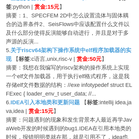
签
:python |
赏金:15元
】
摘要：1、SPECFEM 2D中怎么设置流体与固体耦
合的边界条件2、SeisFlows中应该配置什么文件以
及什么部分使得反演能够自动进行，并且是对于多
声源的反演...
5.
关于riscv64架构下操作系统中elf程序加载器的实
现
【
标签
:c语言,unix,risc-v |
赏金:50元
】
摘要：我想在我编写的riscv架构的操作系统上实现
一个elf文件加载器，用于执行elf格式程序，这是我
存储elf文件数据的结构：//exe infotypedef struct EL
FExec { loader_env_t user_data; //...
6.
IDEA引入本地类和更新问题
【
标签
:intellij idea,ja
va,idea |
赏金:15元
】
摘要：问题遇到的现象和发生背景本人最近再学Jav
aWeb开发的时候遇到的bug1.IDEA在引用本地类的
时候，报错明明类就在那，就是引用不了，idea也