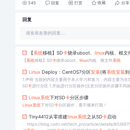
545
回复
打赏
分享
收藏
回复
请发表友善的回复…
【
系统
移植】SD
卡
烧录uboot、
linux
内核、根文
【
系统
移植】SD
卡
烧录uboot、
linux
内核、根文件
系统
Linux
Deploy：CentOS7分区
安装
(将
系统
安装
到
1.声明 当前的内容主要用于本人学习和复习，内容主要为在S
SD
卡
进行分区 1.开始进行分区操作(注意分区操作步骤不同就
区格式 2.开始创建FAT32分区 3.创建
Linux
Swap
Linux
系统
下对SD
卡
分区步骤
3.开始执行分区
安装
分
Linux
系统
下对SD
卡
分区操作，看不懂来打我！
Tiny4412从零搭建
linux
系统
之从SD
卡
启动
https://blog.csdn.net/tech_pro/article/deta