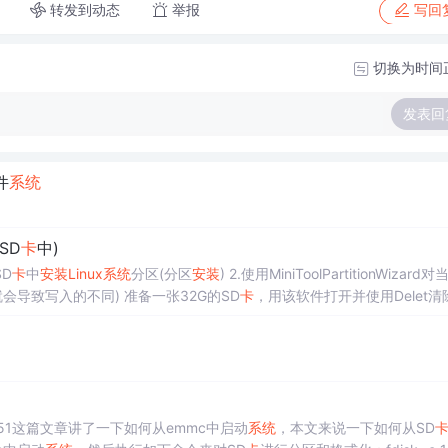
转发到动态
举报
写回
切换为时间
发表回
件
系统
SD
卡
中)
D
卡
中
安装
Linux
系统
分区(分区
安装
) 2.使用MiniToolPartitionWizard
会导致写入的不同) 准备一张32G的SD
卡
，用该软件打开并使用Delet清
分区 4.创建当前的EXT4分区(
Linux
系统
专用) 5.执行分区操作：一定要点Apply 结果：
ils/80269751这篇文章讲了一下如何从emmc中启动
系统
，本文来说一下如何从SD