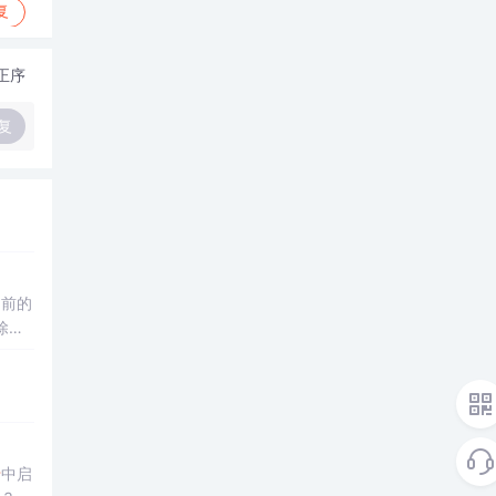
复
正序
复
对当前的
除分
卡
中启