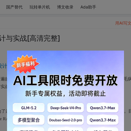
国产替代
玩转单片机
博文收录
Ada助手
用AI写
计与实战[高清完整]
设计与实战[高清完整]
了普遍的应用。在散布式系统中，需求处理数据分歧性、负载平衡、毛
与实战的简介：
为了进步数据库的性能和可用性，能够采用数据库散布式处理计划。
RAC、MongoDB Sharding等。