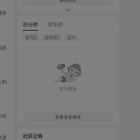
缓存
积分榜
荣誉榜
近7日
近30日
至今
包括
队列
暂无数据
布式
查看更多榜单
社区公告
来进