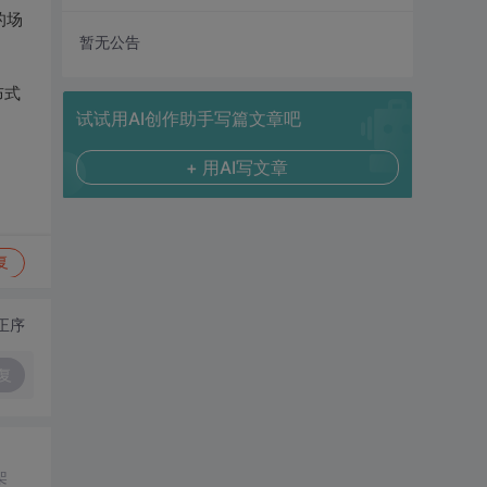
的场
暂无公告
布式
试试用AI创作助手写篇文章吧
+ 用AI写文章
复
正序
复
架