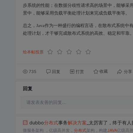
步系统的性能；在数据分歧性请求高的场景中，能够采
景中，能够采用负载平衡处理计划来完成负载平衡等。
总之，Java作为一种盛行的编程言语，在散布式系统
处理计划，才干够完成散布式系统的高效、稳定和牢靠
给本帖投票
735
回复
打赏
分享
收藏
回复
请发表友善的回复…
dubbo
分布式
事务
解决方案
_太厉害了，终于有人
微服务架构 ，亿级高并发，
分布式
架构，构建
JAVA
亿级高