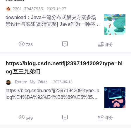
·
2023-10-27
2301_79437933
download：Java主流分布式解决方案多场
景设计与实战[高清完整] Java作为一种盛行
的编程言语，在散布式系统中得到了普遍的
应用。在散布式系统中，需求处理数据分歧
性、负载平衡、毛病恢复等问题。下面是J
评分
738
ava主流散布式处理计划多场景设计与实战
的
https://blog.csdn.net/fjj2397194209?type=bl
og互三兄弟们
·
2023-06-18
_Return_My_Offer_
https://blog.csdn.net/fjj2397194209?type=b
log%E4%BA%92%E4%B8%89%E5%85%8
4%E5%BC%9F%E4%BB%AC
服务超时,请稍后重试
评分
649