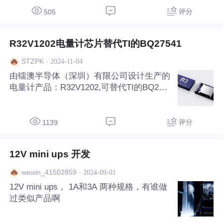
评分
505
R32V1202电量计芯片替代TI的BQ27541
·
2024-11-04
STZPK
由镭澳半导体（深圳）有限公司设计生产的
电量计产品：R32V1202,可替代TI的BQ275
41. R32V1202介绍 R32V1202 是基于RISC-
V 内核开发的 32 位高性能低成本的库伦计
芯片。R32V1202库伦计面向的应用为工业
评分
1139
控制，小
12V mini ups 开发
·
2024-09-01
weixin_41502859
12V mini ups， 1A和3A 两种规格，有谁做
过类似产品啊