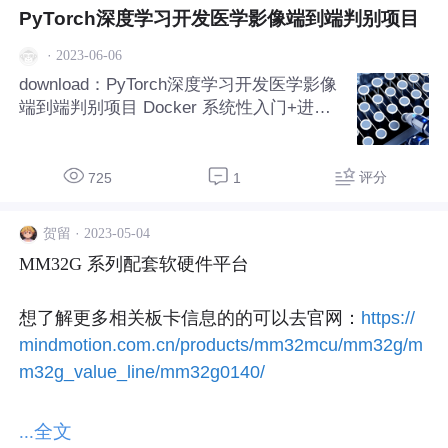
PyTorch深度学习开发医学影像端到端判别项目
·
2023-06-06
download：PyTorch深度学习开发医学影像
端到端判别项目 Docker 系统性入门+进阶
实践 Docker 是一个开源的容器化平台，它
可以帮助开发人员快速部署、测试和运行应
用程序。本文将介绍 Docker 的系统性入门
评分
725
1
和进阶实践。 Dock
·
2023-05-04
贺留
MM32G 系列配套软硬件平台

想了解更多相关板卡信息的的可以去官网：
https://
mindmotion.com.cn/products/mm32mcu/mm32g/m
m32g_value_line/mm32g0140/
MM32G0140的板卡试用机会：
https://shop5846626
...全文