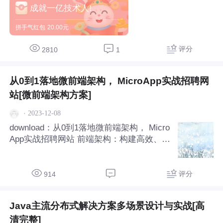
成就一亿技术人!
西）负载最大电流300mA RL1是为了方便
测试模拟的负载电阻，实际不贴
拼手气红包
20.00元
评分
2810
1
从0到1落地微前端架构， MicroApp实战招聘网
站[微前端架构方案]
·
2023-12-08
download：从0到1落地微前端架构， Micro
App实战招聘网站 前端架构：构建高效、可
扩展的Web应用程序 随着Web应用程序的
范围和复杂性不时增加，前端架构的重要性
也日益凸显。一个优秀的前端架构能够进步
评分
914
开发效率、降低维护本钱，并确保应用程
Java主流分布式解决方案多场景设计与实战[高
清完整]