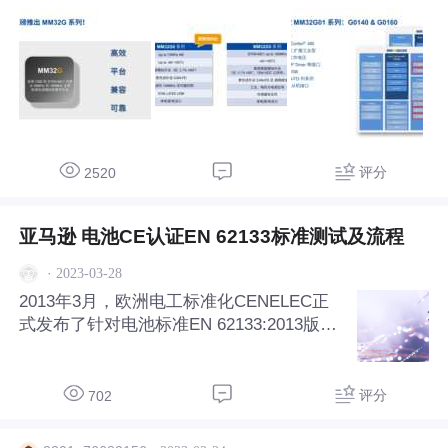
90.m.taobao.com/?weexShopTab=shopindexbar&
;
weexShopSubTab=shopindex&sourceType=other&suid
=3d2e4787-3a79-4734-bdb5-250c46798dad&shareUniq
ueId=21225771924&ut_sk=1.ZDIYUkO02%2F8DAIe
QVz2xLw%2BE_21646297_1683179767557.TaoPassw
ord-QQ.shop&un=df9044bfc9a1fd131d2598f94899d5cc
&share_crt_v=1&un_site=0&spm=a2159r.13376460.0.
评分
2520
0&sp_abtk=common_shop_commonInfo&sp_tk=5piv5a
625LiK5b6X6L%2BZ5Lmf5Lul5ZKM5oiR5bCx6K%2
亚马逊 电池CE认证EN 62133标准测试及流程
B0&cpp=1&shareurl=true&short_name=h.UFfGjET&b
·
2023-03-28
xsign=scd-vXFbuNRd71t3gQznbLrqNfmPXw5wpXfle-
VW57Nl-cijzIsgiiwHUzEGGNhmmpoo5VQJmkRrxTdl
2013年3月，欧洲电工标准化CENELEC正
式发布了针对电池标准EN 62133:2013版，
eL5BuDE895ZjVOeQOk2LQ_PsOOm7GQJ_YNOriuf9
此标准主要针对含碱性或非酸性电解液的单
mRlp5HCdR_E&app=chrome

体蓄电池和电池组和便携式密封单体蓄电池
及电池组的要求。 进入欧盟的电气产品
评分
702
联系客服，申请试用即可，板卡数量不多，大家加
（如手机、平板、电动玩具、电动工具等）
油哦。

需要