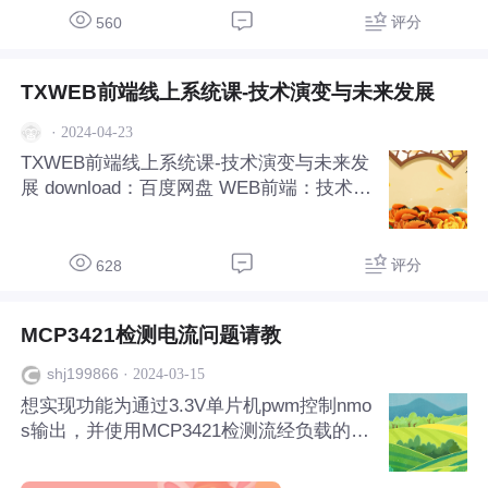
评分
560
TXWEB前端线上系统课-技术演变与未来发展
·
2024-04-23
TXWEB前端线上系统课-技术演变与未来发
展 download：百度网盘 WEB前端：技术演
变与未来发展 在数字化时代，WEB前端技
术作为连接用户与互联网的桥梁，其重要性
不言而喻。从最初的静态网页到如今的动态
评分
628
交互体验，前端技术不断演变，为用户带来
了更
MCP3421检测电流问题请教
·
2024-03-15
shj199866
想实现功能为通过3.3V单片机pwm控制nmo
s输出，并使用MCP3421检测流经负载的电
流。 在图中OUT1为PWM输出 B1其实是一
个10Ω的负载不是电机（类似电热丝的东