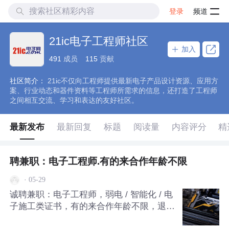
登录
频道
21ic电子工程师社区
加入
491
成员
115
贡献
社区简介：
21ic不仅向工程师提供最新电子产品设计资源、应用方
案、行业动态和器件资料等工程师所需求的信息，还打造了工程师
之间相互交流、学习和表达的友好社区。
最新发布
最新回复
标题
阅读量
内容评分
精
聘兼职：电子工程师.有的来合作年龄不限
·
05-29
诚聘兼职：电子工程师，弱电 / 智能化 / 电
子施工类证书，有的来合作年龄不限，退休
亦可联系:18933235625微同.