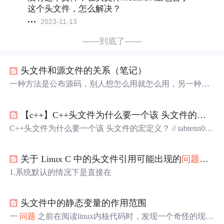
这个头文件，怎么解决？
2023-11-13
——到底了——
头文件和源文件的关系（笔记）
一种方法是公布源码，别人想怎么用就怎么用，另一种是
提供头文件，别人从头文件中看你的函数原型，这样人家
才知道如何调用你写的函数，就如同你调用printf函数一
【c++】C++头文件为什么要一个该 头文件的宏定义？
样，里面的参数是怎样的？理论上来说C文件与头文件里
的内容，只要是C语言所支持的，无论写什么都可以的，
C++头文件为什么要一个该 头文件的宏定义？ // tabtenn0.h
比如你在头文件中写函数体，只要在任何一个C
文件包含
-- a table-tennis base class #ifndef TABTENN0_H_ #define TA
此头文 件就可以将这个函数
编译
成目标文件的一部分（
编
BTENN0_H_ //为什么会加这个？有什么用途吗，在后续的
译
是以C文件为单位的，如果不在任何C文件中包含此头文
关于 Linux C 中的头文件引用可能出现的
问题
解
答
代码中没有这个宏的出现 #include <string
件的话，这段代码就形同虚设），你可以在C文件中进 行
1.系统默认的情况下是直接在
函数声明，变量声明，结构体声明，这也不成
问题
！
头文件中的静态变量的作用范围
一
问题
之前在阅读linux内核代码时，发现一个奇怪的现