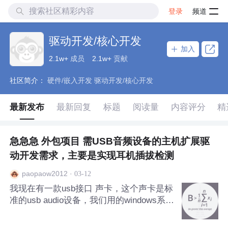
登录
频道
驱动开发/核心开发
加入
2.1w+
成员
2.1w+
贡献
社区简介：
硬件/嵌入开发 驱动开发/核心开发
最新发布
最新回复
标题
阅读量
内容评分
精
急急急 外包项目 需USB音频设备的主机扩展驱
动开发需求，主要是实现耳机插拔检测
·
03-12
paopaow2012
我现在有一款usb接口 声卡，这个声卡是标
准的usb audio设备，我们用的windows系统
自带的usb audio驱动，现在我们需要做额
外的驱动功能，实现耳机插拔检测通知，耳