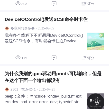
机插入usb声卡时电脑端会有耳机插入提示
评分
363
信息，耳机拔出时usb声卡提示
DeviceIOControl()发送SCSI命令时卡住
·
2025-09-05
�我叫想多多�
我在多个线程下不断调用DeviceIOControl()
发送SCSI命令，有时就会卡住在DeviceIO
Control()里，超时机制也不起作用，使用B
usHound捕捉主机与设备之间的通信，发现
最后一条通过DeviceIOControl()发送出去
评分
179
为什么我别的gpio驱动用printk可以输出，但是
在这个下面一个输出都没有
·
2025-07-21
2301_79154241
beep.c文件： #include "chdev_build.h" ext
ern dev_nod_error error_dev; typedef struc
t { dev_id device_id; struct cdev cdev_