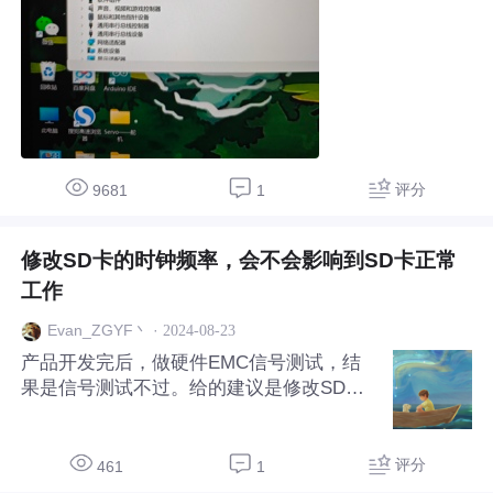
评分
9681
1
修改SD卡的时钟频率，会不会影响到SD卡正常
工作
·
2024-08-23
Evan_ZGYF丶
产品开发完后，做硬件EMC信号测试，结
果是信号测试不过。给的建议是修改SD卡
时钟频率。 修改设备驱动，调整MMC相关
的时钟频率，将频率从25M调整到12.5M
后，EMC测试能过。 但是实际测试发现，
评分
461
1
测了40多张SD卡，会有部分型号的SD卡无