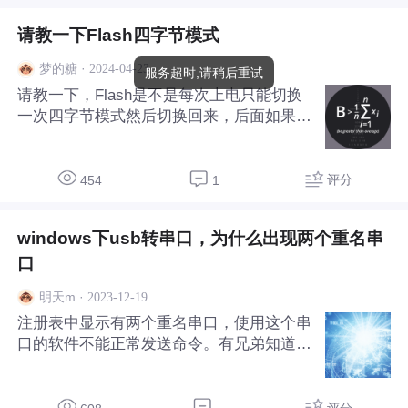
法正
请教一下Flash四字节模式
·
2024-04-23
梦的糖
服务超时,请稍后重试
请教一下，Flash是不是每次上电只能切换
一次四字节模式然后切换回来，后面如果再
切换我这边使用W25Q256重启直接卡死
了。
评分
454
1
windows下usb转串口，为什么出现两个重名串
口
·
2023-12-19
明天m
注册表中显示有两个重名串口，使用这个串
口的软件不能正常发送命令。有兄弟知道
吗，这是什么原因造成的。
评分