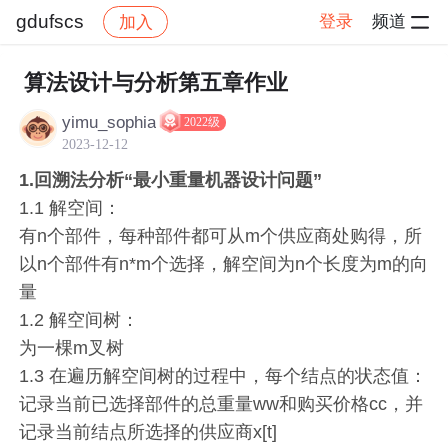
gdufscs
登录
频道
加入
帖子详情
社区
gdufscs
作业提交
算法设计与分析第五章作业
yimu_sophia
2022级
2023-12-12
1.回溯法分析“最小重量机器设计问题”
1.1 解空间：
有n个部件，每种部件都可从m个供应商处购得，所
以n个部件有n*m个选择，解空间为n个长度为m的向
量
1.2 解空间树：
为一棵m叉树
1.3 在遍历解空间树的过程中，每个结点的状态值：
记录当前已选择部件的总重量ww和购买价格cc，并
记录当前结点所选择的供应商x[t]