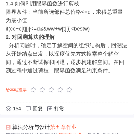
1.4 如何利用限界函数进行剪枝：
限界条件：当前所选部件总价格<=d，求得总重量
为最小值
if(cc+c[t][i]<=d&&ww+w[t][i]<bestw)
2. 对回溯算法的理解
分析问题时，确定了解空间的组织结构后，回溯法
从开始结点出发，以深度优先方式搜索整个解空
间，通过不断试探和回退，逐步构建解空间。在回
溯过程中通过剪枝、限界函数满足约束条件。
给本帖投票
154
回复
打赏
算法分析与设计
第五章
作业