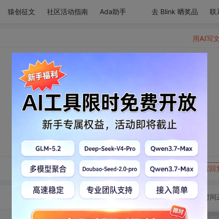
猿创征文
社区活动指南
Ada助手
去 Blink 晒奖品
联
用AI写
转发到动态
举报
写回
切换为时间