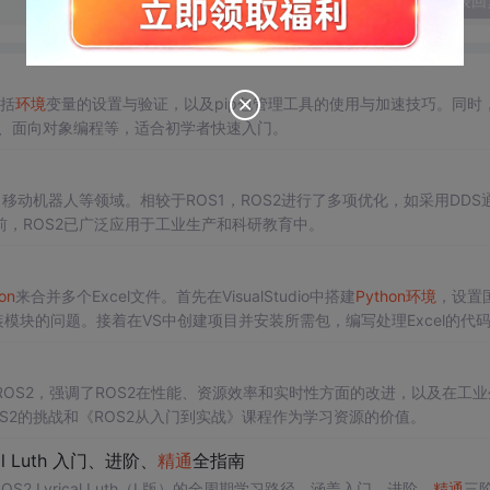
发表回
包括
环境
变量的设置与验证，以及pip包管理工具的使用与加速技巧。同时
、面向对象编程等，适合初学者快速入门。
移动机器人等领域。相较于ROS1，ROS2进行了多项优化，如采用DDS
，ROS2已广泛应用于工业生产和科研教育中。
on
来合并多个Excel文件。首先在VisualStudio中搭建
Python
环境
，设置
安装模块的问题。接着在VS中创建项目并安装所需包，编写处理Excel的代
最新版本ROS2，强调了ROS2在性能、资源效率和实时性方面的改进，以及在工
S2的挑战和《ROS2从入门到实战》课程作为学习资源的价值。
al Luth 入门、进阶、
精通
全指南
OS2 Lyrical Luth（L版）的全周期学习路径，涵盖入门、进阶、
精通
三