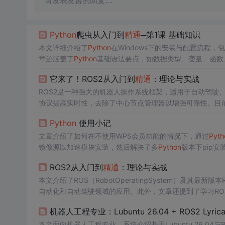
请发表友善的回复…
Python
爬虫从入门到
精通
─第1课 基础知识
本文详细介绍了
Python
在Windows下的安装与配置流程，
章还涵盖了
Python
基础语法要点，如数据类型、变量、函数
它来了！ROS2从入门到
精通
：理论与实战
ROS2是一种强大的机器人操作系统框架，适用于自动驾驶、
协议提高实时性，去除了中心节点管理器以增强可靠性。目前
Python
使用小记
文章介绍了如何在不使用WPS会员功能的情况下，通过
Pyth
镜像源以加速模块安装，然后解决了多
Python
版本下pip
后，通过pyinstaller将
Python
脚本打包成exe可执行文件。
ROS2从入门到
精通
：理论与实战
本文介绍了ROS（RobotOperatingSystem）及其
自动化和自动驾驶领域的应用。此外，文章还提到了学习RO
机器人工程专业：Lubuntu 26.04 + ROS2 Lyric
本文面向机器人工程专业，系统介绍基于Lubuntu 26.04与R