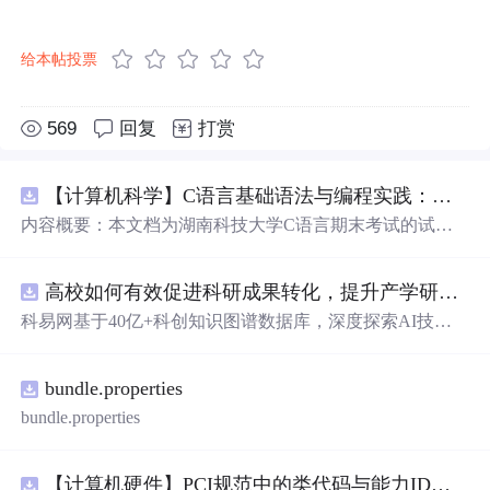
给本帖投票
569
回复
打赏
【计算机科学】C语言基础语法与编程实践：湖南科技大学期末考试核心知识点解析
内容概要：本文档为湖南科技大学C语言期末考试的试题
库，主要包含多套
选择
题，涵盖C语言的基础知识点，如
基本数据类型、运算符与表达式、控制结构（if、switch、
高校如何有效促进科研成果转化，提升产学研合作效率？.docx
循环）、数组、字符串处理、函数定义与调用、指针初步
等内容。题目形式为单项
选择
题，每
道
题后附有正确答
科易网基于40亿+科创知识图谱数据库，深度探索AI技术
案，旨在帮助学生巩固C语言语法和程序逻辑理解，提升
在技术转移、成果转化、技术经纪、知识产权、产业创
编程实践能力。; 适合人群：适用于高等院校计算机相关专
新、科技招商等垂直领域的多样化应用场景，研究科技创
业学习C语言课程的学生，特别是准备期末考试或需要强
bundle.properties
新领域的AI+数智化解决方案，推动科技创新与产业创新
化基础知识的初学者。; 使用场景及目标：①用于考前复
智能化发展。
bundle.properties
习，检验对C语言核心概念的掌握程度；②辅助教师出题
或课堂教学练习；③通过反复练习提高编程思维与代码逻
辑分析能力。; 阅读建议：建议结合教材和上机实践进行练
【计算机硬件】PCI规范中的类代码与能力ID分配：设备功能分类及扩展能力标识系统设计