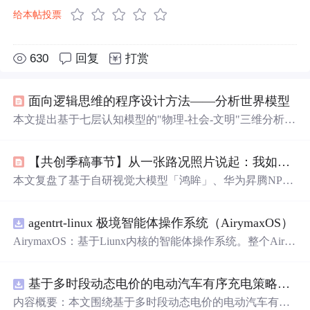
给本帖投票
630
回复
打赏
面向逻辑思维的程序设计方法——分析世界模型
本文提出基于七层认知模型的"物理-社会-文明"三维分析世
界模型（AWM），突破现有世界模型仅关注物理域仿真的
局限。研究将LOPD七层认知架构映射为AWM的物理栈
【共创季稿事节】从一张路况照片说起：我如何用自研视觉大模型「鸿眸」+ 华为昇腾，在 HarmonyOS7.0 上造了一个会「看路」的智能应用RoadVision
（L1-L4整合感知-决策闭环）、社会栈（L5-L6嵌入规范引
擎与道德推理）、文明栈（L7构建知识图谱），形成结构
本文复盘了基于自研视觉大模型「鸿眸」、华为昇腾NPU
化认知框架。通过冯胤清测试验证表明，该方法显著提升
与HarmonyOS 7.0构建的智能路况识别应用RoadVision。重
类人机器人的社会适应能力，使世界模型推理覆盖率从3
点涵盖三层解耦架构设计、鸿眸在昇腾上的指令微调与结
8%提升至92%，为具身智能的社会化发展提供新范式。
agentrt-linux 极境智能体操作系统（AirymaxOS）
构化JSON输出能力、FastAPI后端封装、ArkTS前端工程实
践（含schema校验、资源管理、状态同步等典型坑）、模
AirymaxOS：基于Liunx内核的智能体操作系统。整个Airy
拟器联调的hdc反向端口转发方案，以及将识别能力Skill化
maxOS采用微内核思想进行构建，和AirymaxRT属于不同
接入鸿蒙Agent意图框架的技术路径。
层级，AirymaxRT可以基于AirymaxOS运行，效率更高，速
基于多时段动态电价的电动汽车有序充电策略优化（Matlab代码实现）
度更快，运行更稳定。
内容概要：本文围绕基于多时段动态电价的电动汽车有序