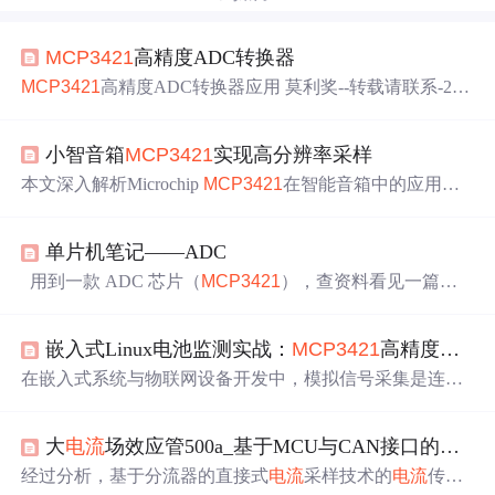
MCP3421
高精度ADC转换器
MCP3421
高精度ADC转换器应用 莫利奖--转载请联系-258
5451425 一个项目的需求，使用的单片机型号为stm32f030f
4，虽然单片机自带了12位ADC转换器，分辨率可以达到8
小智音箱
MCP3421
实现高分辨率采样
05.66uV（此型号没有内部参考电压，所以使用工作电压作
为参考电压，所以精度值计算：3.3V除以2的12次方）。但
本文深入解析Microchip
MCP3421
在智能音箱中的应用，
这个项目需要
检测
很小的
电流
，最起码要能
检测
到1mA
电
展示其如何通过18位高分辨率、内置PGA和低噪声特性实
流
，最大
电流
可以达到3A，所以检
现微伏级信号采集，提升系统感知精度。
单片机笔记——ADC
用到一款 ADC 芯片（
MCP3421
），查资料看见一篇文
章写得很好：
MCP3421
高精度ADC转换器 - CSDN博客​bl
og.csdn.net 一个项目的需求，使用的单片机型号为stm32f0
嵌入式Linux电池监测实战：
MCP3421
高精度ADC驱动开发与IIO应用
30f4，虽然单片机自带了12位ADC转换器，分辨率可以达
到805.66uV （此型号没有内部参考电压，所以使用工作电
在嵌入式系统与物联网设备开发中，模拟信号采集是连接
压作为参考电压，所以精度值计算：3.3V除以2的12次
物理世界与数字系统的关键技术。其核心原理是通过模数
方）。 但...
转换器（ADC）将连续的电压、
电流
等模拟量转换为微处
大
电流
场效应管500a_基于MCU与CAN接口的低成本高精度
理器可处理的数字量，转换精度和稳定性直接决定了感知
数据的可靠性。高精度ADC技术对于需要精确监测电源电
经过分析，基于分流器的直接式
电流
采样技术的
电流
传感
压、传感器信号的应用具有重要价值，尤其在电池供电的