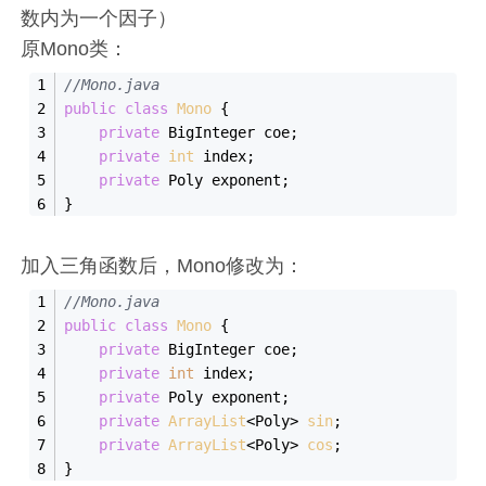
数内为一个因子）
原Mono类：
//Mono.java
public
class
Mono
{
private
 BigInteger coe;
private
int
 index;
private
 Poly exponent;
}
加入三角函数后，Mono修改为：
//Mono.java
public
class
Mono
{
private
 BigInteger coe;
private
int
 index;
private
 Poly exponent;
private
ArrayList
<Poly> 
sin
;
private
ArrayList
<Poly> 
cos
;
}