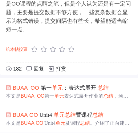
是OO课程的点睛之笔，但是个人认为还是有一定问
题，主要是提交数据不够方便，一些复杂数据会显
示为格式错误，提交间隔也有些长，希望能适当缩
短一点。
给本帖投票
182
回复
打赏
BUAA
_
OO
第一
单元
：表达式展开
总结
本文是
BUAA
_
OO
第一
单元
表达式展开作业的
总结
，涵盖
三次迭代分析，包括任务简析、架构设计、具体实现、自
动化测评等内容。还进行了复杂度分析和debug
总结
，涉及
BUAA
OO
Unit4
单元
总结
暨课程
总结
深浅克隆、预处理等问题。最后分享了心得体会与对后续
单元
的展望。
本文是
BUAA
OO
Unit4
单元
及课程
总结
。介绍了正向建模
与开发，包括定义、应用及本
单元
实践步骤。阐述架构设
计与UML模型追踪关系，提及架构设计思维和测试思维的