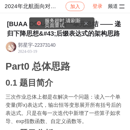
2024年北航面向对象设计与构造
登录
频道
加入
社区
2024年北航面向对象设计与构造
作业提交
服务超时,请刷新
[BUAA OO Unit 1]第一单元总结 —— 递
页面重试
归下降思想&#43;后缀表达式的架构思路
郭星宇-22373140
2024-03-19
Part0 总体思路
0.1 题目简介
三次作业总体上都是在解决一个问题：读入一个单
变量(即x)表达式，输出恒等变形展开所有括号后的
表达式。只是在每一次迭代中新增了一些算子如求
导、exp指数函数、自定义函数等。