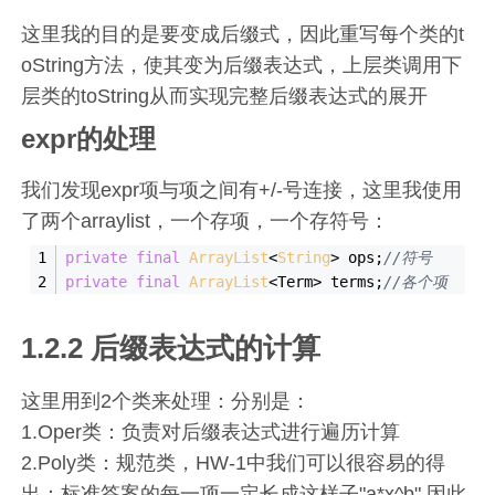
这里我的目的是要变成后缀式，因此重写每个类的t
oString方法，使其变为后缀表达式，上层类调用下
层类的toString从而实现完整后缀表达式的展开
expr的处理
我们发现expr项与项之间有+/-号连接，这里我使用
了两个arraylist，一个存项，一个存符号：
private
final
ArrayList
<
String
> ops;
//符号
private
final
ArrayList
<Term> terms;
//各个项
1.2.2 后缀表达式的计算
这里用到2个类来处理：分别是：
1.Oper类：负责对后缀表达式进行遍历计算
2.Poly类：规范类，HW-1中我们可以很容易的得
出：标准答案的每一项一定长成这样子"a*x^b",因此