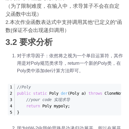
（为了限制难度，在输入中，求导算子不会在自定
义函数中出现）
2.本次作业函数表达式中支持调用其他“已定义的”函
数(保证不会出现递归调用）
3.2 要求分析
对于求导因子：依然将之视为一个单目运算符，其作
用是对Poly规范类求导，return一个新的Poly类，在
Poly类中添加der计算方法即可。
//Poly
public
static
Poly 
der
(Poly a)
throws
 CloneNotSu
//your code 实现求导
return
 Poly mypoly;
}
因为HW-2中我的思路是边递归边展开，所以在展开