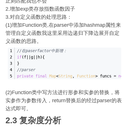
正则匹配我也不会
2.增加exp类存放指数函数因子
3.对自定义函数的处理思路：
(1)增加Function类,在parser中添加hashmap属性来
管理自定义函数我这里采用边递归下降边展开自定
义函数的思路。
//在paserfactor中新增：
if
(f||g||h){
}
//parser
private
final
Map
<
String
, 
Function
> funcs = 
new
 
(2)Function类中写方法进行形参和实参的替换，将
实参作为参数传入，return替换后的经过parser的表
达式即可。
2.3 复杂度分析