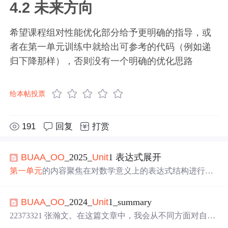
4.2 未来方向
希望课程组对性能优化部分给予更明确的指导，或
者在第一单元训练中就给出可参考的代码（例如递
归下降那样），否则没有一个明确的优化思路
给本帖投票
191
回复
打赏
BUAA
_
OO
_2025_
Unit
1 表达式展开
第一
单元
的内容聚焦在对数学意义上的表达式结构进行建
模，完成多项式的括号展开与函数调用、化简，体会层次
化设计的
思想
的应用和工程实现。本
单元
最难理解的部
BUAA
_
OO
_2024_
Unit
1_summary
分，我认为是
递归
下降
算法；最难操作的部分，是多项式
的化简以及不断增加的迭代需求。本文将分别介绍分析三
22373321 张瀚文。在这篇文章中，我会从不同方面对自己
次迭代作业，每部分包括需求说明、项目结构、
架构
设
第一
单元
的代码做出分析，并
总结
自己的收获。如果你需